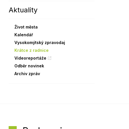
Aktuality
Sodomkovo Vysoké Mýto
Komise
Festival Hudba pomáhá
Termíny
Život města
Symboly města
Kalendář
Vysokomýtský zpravodaj
Krátce z radnice
Videoreportáže
Odběr novinek
Archiv zpráv