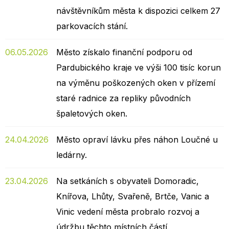
návštěvníkům města k dispozici celkem 27
parkovacích stání.
06.05.2026
Město získalo finanční podporu od
Pardubického kraje ve výši 100 tisíc korun
na výměnu poškozených oken v přízemí
staré radnice za repliky původních
špaletových oken.
24.04.2026
Město opraví lávku přes náhon Loučné u
ledárny.
23.04.2026
Na setkáních s obyvateli Domoradic,
Knířova, Lhůty, Svařeně, Brtče, Vanic a
Vinic vedení města probralo rozvoj a
údržbu těchto místních částí.