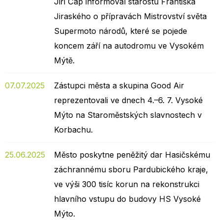
Jiří Čáp informoval starostu Františka
Jiraského o přípravách Mistrovství světa
Supermoto národů, které se pojede
koncem září na autodromu ve Vysokém
Mýtě.
07.07.2025
Zástupci města a skupina Good Air
reprezentovali ve dnech 4.–6. 7. Vysoké
Mýto na Staroměstských slavnostech v
Korbachu.
25.06.2025
Město poskytne peněžitý dar Hasičskému
záchrannému sboru Pardubického kraje,
ve výši 300 tisíc korun na rekonstrukci
hlavního vstupu do budovy HS Vysoké
Mýto.