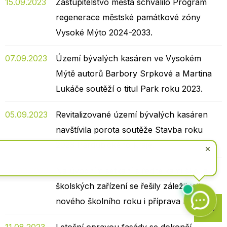
15.09.2023
Zastupitelstvo města schválilo Program
regenerace městské památkové zóny
Vysoké Mýto 2024-2033.
07.09.2023
Území bývalých kasáren ve Vysokém
Mýtě autorů Barbory Srpkové a Martina
Lukáče soutěží o titul Park roku 2023.
05.09.2023
Revitalizované území bývalých kasáren
navštívila porota soutěže Stavba roku
2023 Pardubického kraje.
04.09.2023
Na úvodním setkání s ředitelkami škol a
školských zařízení se řešily záležitosti
Zpět
nového školního roku i příprava rozpočtu.
na
začátek