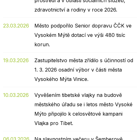
prostředí a v oblasti sociálních služeb,
zdravotnictví a rodiny v roce 2026.
23.03.2026
Město podpořilo Senior dopravu ČČK ve
Vysokém Mýtě dotací ve výši 480 tisíc
korun.
19.03.2026
Zastupitelstvo města zřídilo s účinností od
1. 3. 2026 osadní výbor v části města
Vysokého Mýta Vinice.
10.03.2026
Vyvěšením tibetské vlajky na budově
městského úřadu se i letos město Vysoké
Mýto připojilo k celosvětové kampani
Vlajka pro Tibet.
06.03.2026
Na slavnostním večeru v Šemberově