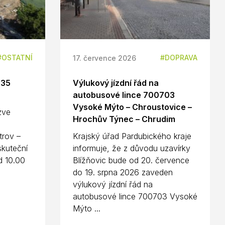
OSTATNÍ
DOPRAVA
17. července 2026
D35
Výlukový jízdní řád na
autobusové lince 700703
Vysoké Mýto – Chroustovice –
 zve
Hrochův Týnec – Chrudim
n
trov –
Krajský úřad Pardubického kraje
kuteční
informuje, že z důvodu uzavírky
d 10.00
Blížňovic bude od 20. července
do 19. srpna 2026 zaveden
výlukový jízdní řád na
autobusové lince 700703 Vysoké
Mýto ...