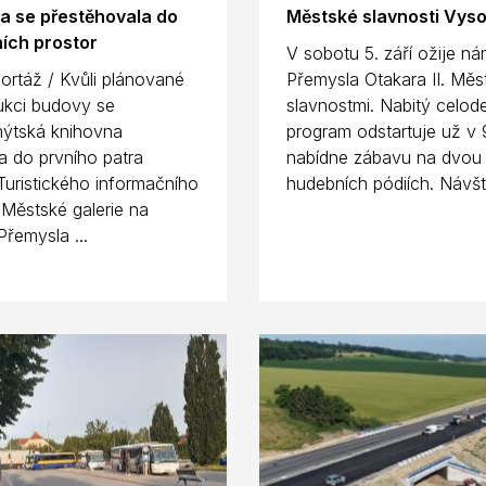
a se přestěhovala do
Městské slavnosti Vys
ích prostor
V sobotu 5. září ožije ná
ortáž / Kvůli plánované
Přemysla Otakara II. Měs
ukci budovy se
slavnostmi. Nabitý celod
ýtská knihovna
program odstartuje už v 
a do prvního patra
nabídne zábavu na dvou
uristického informačního
hudebních pódiích. Návště
 Městské galerie na
Přemysla ...