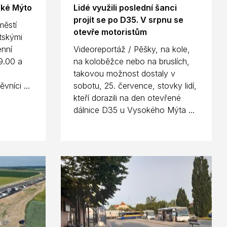
oké Mýto
Lidé využili poslední šanci
projít se po D35. V srpnu se
městí
otevře motoristům
tskými
enní
Videoreportáž / Pěšky, na kole,
9.00 a
na koloběžce nebo na bruslích,
takovou možnost dostaly v
vníci ...
sobotu, 25. července, stovky lidí,
kteří dorazili na den otevřené
dálnice D35 u Vysokého Mýta ...