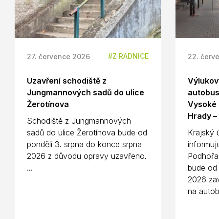
Z RADNICE
27. července 2026
22. červ
Uzavření schodiště z
Výlukový
Jungmannových sadů do ulice
autobus
Žerotínova
Vysoké 
Hrady –
Schodiště z Jungmannových
sadů do ulice Žerotínova bude od
Krajský 
pondělí 3. srpna do konce srpna
informuj
2026 z důvodu opravy uzavřeno.
Podhořa
...
bude od 
2026 zav
na autob