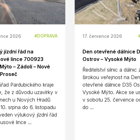
DOPRAVA
ence 2026
17. července 2026
 jízdní řád na
Den otevřené dálnice 
ové lince 700923
Ostrov – Vysoké Mýto
Mýto – Zádolí – Nové
Ředitelství silnic a dálnic
 Proseč
širokou veřejnost na De
úřad Pardubického kraje
otevřené dálnice D35 Os
e, že z důvodu uzavírky v
Vysoké Mýto. Akce se us
nech u Nových Hradů
v sobotu 25. července o
10. srpna do 6. listopadu
do ...
eden výlukový jízdní řád
usové lince ...