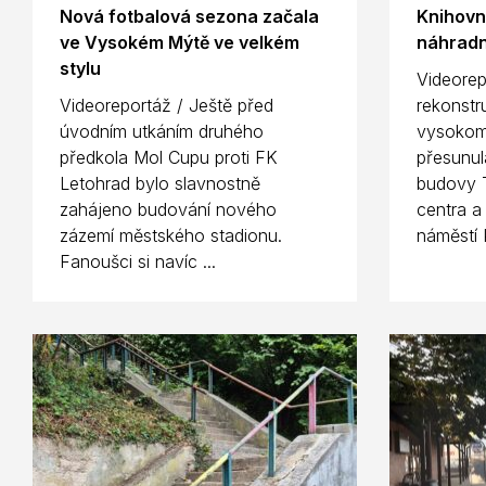
Nová fotbalová sezona začala
Knihovn
ve Vysokém Mýtě ve velkém
náhradn
stylu
Videorep
Videoreportáž / Ještě před
rekonstr
úvodním utkáním druhého
vysokom
předkola Mol Cupu proti FK
přesunul
Letohrad bylo slavnostně
budovy T
zahájeno budování nového
centra a
zázemí městského stadionu.
náměstí 
Fanoušci si navíc ...