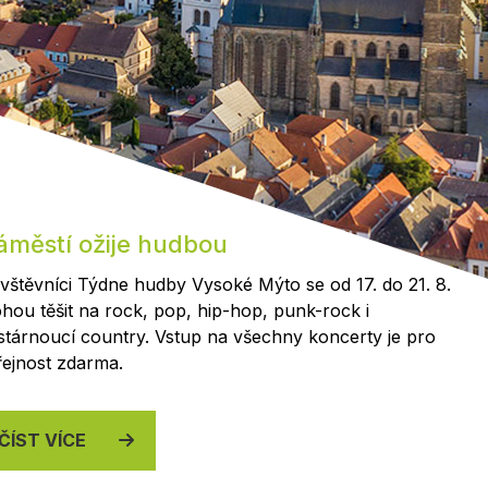
Kontakty
áměstí ožije hudbou
vštěvníci Týdne hudby Vysoké Mýto se od 17. do 21. 8.
hou těšit na rock, pop, hip-hop, punk-rock i
stárnoucí country. Vstup na všechny koncerty je pro
řejnost zdarma.
ČÍST VÍCE