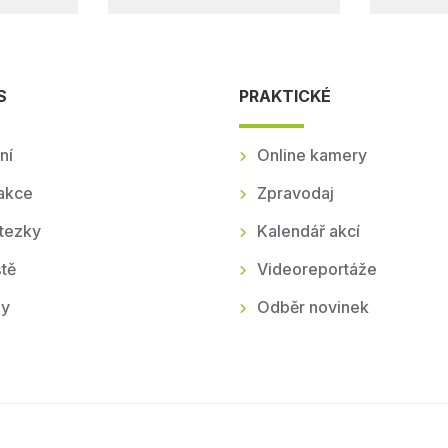
S
PRAKTICKÉ
ní
Online kamery
akce
Zpravodaj
tezky
Kalendář akcí
tě
Videoreportáže
ly
Odběr novinek