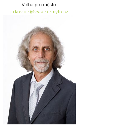
Volba pro město
jiri.kovarik@vysoke-myto.cz