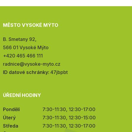
MĚSTO VYSOKÉ MÝTO
Adresa:
B. Smetany 92,
566 01 Vysoké Mýto
Telefon:
+420 465 466 111
E-
radnice@vysoke-myto.cz
mail:
ID datové schránky:
47jbpbt
ÚŘEDNÍ HODINY
Pondělí
7:30-11:30, 12:30-17:00
Úterý
7:30-11:30, 12:30-15:00
Středa
7:30-11:30, 12:30-17:00