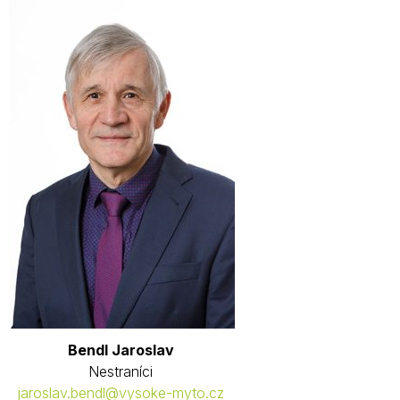
Bendl Jaroslav
Nestraníci
jaroslav.bendl@vysoke-myto.cz