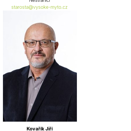
Nestraníci
starosta@vysoke-myto.cz
Kovařík Jiří