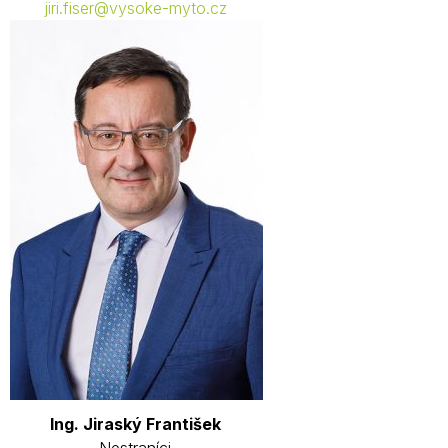
jiri.fiser@vysoke-myto.cz
Ing. Jiraský František