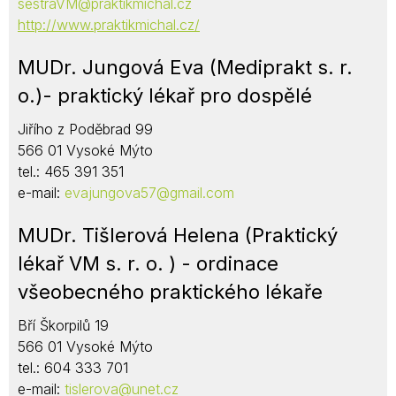
sestraVM@praktikmichal.cz
http://www.praktikmichal.cz/
MUDr. Jungová Eva (Mediprakt s. r.
o.)- praktický lékař pro dospělé
Jiřího z Poděbrad 99
566 01 Vysoké Mýto
tel.: 465 391 351
e-mail:
evajungova57@gmail.com
MUDr. Tišlerová Helena (Praktický
lékař VM s. r. o. ) - ordinace
všeobecného praktického lékaře
Bří Škorpilů 19
566 01 Vysoké Mýto
tel.: 604 333 701
e-mail:
tislerova@unet.cz