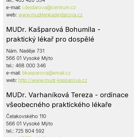
tel.: 465 420 534
e-mail:
l.dejdarova@centrum.cz
web:
www.mudrlenkadejdarova.cz
MUDr. Kašparová Bohumila -
praktický lékař pro dospělé
Nám. Naděje 731
566 01 Vysoké Mýto
tel.: 468 000 346
e-mail:
bkasparova@email.cz
web:
http://www.mudr-kasparova.cz
MUDr. Varhaníková Tereza - ordinace
všeobecného praktického lékaře
Čelakovského 110
566 01 Vysoké Mýto
tel.: 725 804 592