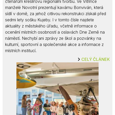
čtenářům kreslířovu regionální tvorbu. Ve Vitrínce
manželé Novotní prezentují kavárnu Bonviván, která
sídlí v domě, za jehož citlivou rekonstrukci získali před
sedmi lety sošku Kujeby. I v tomto čísle najdete
aktuality z městského úřadu, včetně informace o
ocenění místních osobností a oslavách Dne Země na
náměstí. Nechybí ani zprávy ze škol a pozvánky na
kulturní, sportovní a společenské akce a informace z
místních institucí.
CELÝ ČLÁNEK