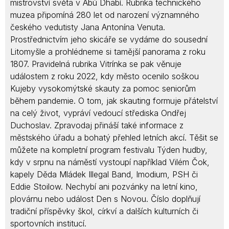
mistrovství světa v Abú Dhabí. Rubrika technického
muzea připomíná 280 let od narození významného
českého vedutisty Jana Antonína Venuta.
Prostřednictvím jeho skicáře se vydáme do sousední
Litomyšle a prohlédneme si tamější panorama z roku
1807. Pravidelná rubrika Vitrínka se pak věnuje
událostem z roku 2022, kdy město ocenilo soškou
Kujeby vysokomýtské skauty za pomoc seniorům
během pandemie. O tom, jak skauting formuje přátelství
na celý život, vypráví vedoucí střediska Ondřej
Duchoslav. Zpravodaj přináší také informace z
městského úřadu a bohatý přehled letních akcí. Těšit se
můžete na kompletní program festivalu Týden hudby,
kdy v srpnu na náměstí vystoupí například Vilém Čok,
kapely Děda Mládek Illegal Band, Imodium, PSH či
Eddie Stoilow. Nechybí ani pozvánky na letní kino,
plovárnu nebo událost Den s Novou. Číslo doplňují
tradiční příspěvky škol, církví a dalších kulturních či
sportovních institucí.