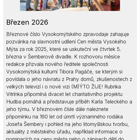
Březen 2026
Březnové číslo Vysokomýtského zpravodaje zahajuje
pozvánka na slavnostní udílení Cen města Vysokého
Mýta za rok 2025, které se uskuteční ve čtvrtek 5.
března v Šemberově divadle. K rozhovoru měsíce
redakce přizvala nového ředitele společnosti
Vysokomýtská kulturní Tibora Pagáče, se kterým si
povídala o jeho návratu z Prahy domů, zkušenostech z
velkých televizí i o nové vizi (M)ÝTO ŽIJE! Rubrika
Vitrínka připomíná dvacet let charitativního projektu
Hudba pomáhá a představuje příběh Karla Teleckého a
jeho týmu. V březnovém čísle dále naleznete
připomínku na 160 let od úmrtí významného rodáka
Josefa Šembery i pohled na jeho litomyšlskou tvorbu,
aktuality z městského úřadu, například informace o
nominacích na ceny města nebo o zápisech dětí do