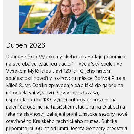
Duben 2026
Dubnové číslo Vysokomýtského zpravodaje připomíná
na své obálce „sladkou tradici“ – včelařský spolek ve
Vysokém Mýtě letos slaví 120 let. O jeho historii i
současnosti hovoří v rozhovoru měsíce Bořivoj Pitra a
Miloš Šustr. Obálka zpravodaje dále láká do galerie na
retrospektivní výstavu Pravoslava Sováka,
uspořádanou ke 100. výročí autorova narození, na
pálení čarodějnic na hasičském stadionu na Drábech a
také na slavnostní zahájení první turistické sezóny nově
otevřeného Krajského technického muzea. Rubrika
připomínající 160 let od úmrtí Josefa Šembery představí