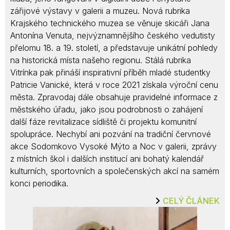
zářijové výstavy v galerii a muzeu. Nová rubrika
Krajského technického muzea se věnuje skicáři Jana
Antonína Venuta, nejvýznamnějšího českého vedutisty
přelomu 18. a 19. století, a představuje unikátní pohledy
na historická místa našeho regionu. Stálá rubrika
Vitrínka pak přináší inspirativní příběh mladé studentky
Patricie Vanické, která v roce 2021 získala výroční cenu
města. Zpravodaj dále obsahuje pravidelné informace z
městského úřadu, jako jsou podrobnosti o zahájení
další fáze revitalizace sídliště či projektu komunitní
spolupráce. Nechybí ani pozvání na tradiční červnové
akce Sodomkovo Vysoké Mýto a Noc v galerii, zprávy
z místních škol i dalších institucí ani bohatý kalendář
kulturních, sportovních a společenských akcí na samém
konci periodika.
CELÝ ČLÁNEK