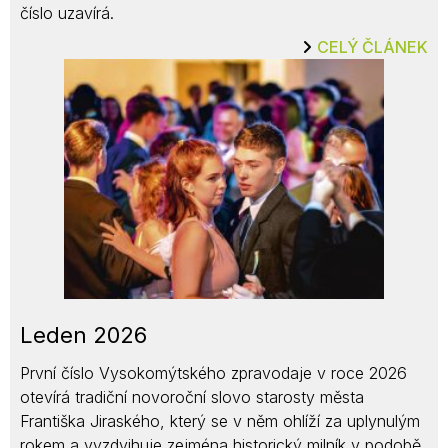
číslo uzavírá.
CELÝ ČLÁNEK
Leden 2026
První číslo Vysokomýtského zpravodaje v roce 2026
otevírá tradiční novoroční slovo starosty města
Františka Jiraského, který se v něm ohlíží za uplynulým
rokem a vyzdvihuje zejména historický milník v podobě