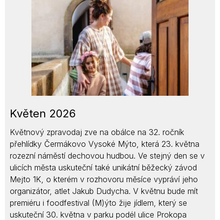
Květen 2026
Květnový zpravodaj zve na obálce na 32. ročník
přehlídky Čermákovo Vysoké Mýto, která 23. května
rozezní náměstí dechovou hudbou. Ve stejný den se v
ulicích města uskuteční také unikátní běžecký závod
Mejto 1K, o kterém v rozhovoru měsíce vypráví jeho
organizátor, atlet Jakub Dudycha. V květnu bude mít
premiéru i foodfestival (M)ýto žije jídlem, který se
uskuteční 30. května v parku podél ulice Prokopa