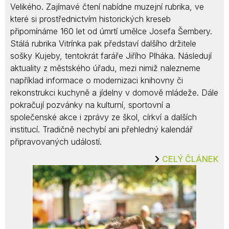
Velikého. Zajímavé čtení nabídne muzejní rubrika, ve
které si prostřednictvím historických kreseb
připomínáme 160 let od úmrtí umělce Josefa Šembery.
Stálá rubrika Vitrínka pak představí dalšího držitele
sošky Kujeby, tentokrát faráře Jiřího Plháka. Následují
aktuality z městského úřadu, mezi nimiž nalezneme
například informace o modernizaci knihovny či
rekonstrukci kuchyně a jídelny v domově mládeže. Dále
pokračují pozvánky na kulturní, sportovní a
společenské akce i zprávy ze škol, církví a dalších
institucí. Tradičně nechybí ani přehledný kalendář
připravovaných událostí.
CELÝ ČLÁNEK