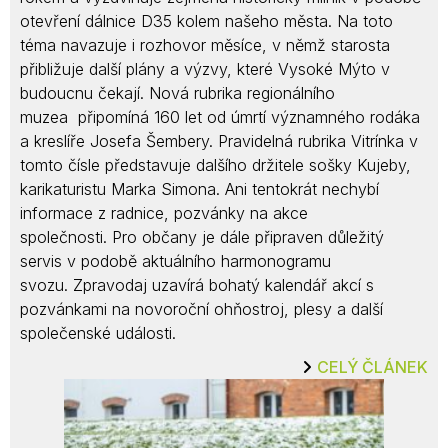
otevření dálnice D35 kolem našeho města. Na toto
téma navazuje i rozhovor měsíce, v němž starosta
přibližuje další plány a výzvy, které Vysoké Mýto v
budoucnu čekají. Nová rubrika regionálního
muzea připomíná 160 let od úmrtí významného rodáka
a kreslíře Josefa Šembery. Pravidelná rubrika Vitrínka v
tomto čísle představuje dalšího držitele sošky Kujeby,
karikaturistu Marka Simona. Ani tentokrát nechybí
informace z radnice, pozvánky na akce
společnosti. Pro občany je dále připraven důležitý
servis v podobě aktuálního harmonogramu
svozu. Zpravodaj uzavírá bohatý kalendář akcí s
pozvánkami na novoroční ohňostroj, plesy a další
společenské události.
CELÝ ČLÁNEK