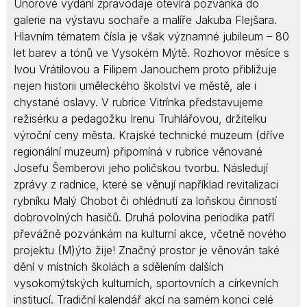
Únorové vydání zpravodaje otevírá pozvánka do
galerie na výstavu sochaře a malíře Jakuba Flejšara.
Hlavním tématem čísla je však významné jubileum – 80
let barev a tónů ve Vysokém Mýtě. Rozhovor měsíce s
Ivou Vrátilovou a Filipem Janouchem proto přibližuje
nejen historii uměleckého školství ve městě, ale i
chystané oslavy. V rubrice Vitrínka představujeme
režisérku a pedagožku Irenu Truhlářovou, držitelku
výroční ceny města. Krajské technické muzeum (dříve
regionální muzeum) připomíná v rubrice věnované
Josefu Šemberovi jeho poličskou tvorbu. Následují
zprávy z radnice, které se věnují například revitalizaci
rybníku Malý Chobot či ohlédnutí za loňskou činností
dobrovolných hasičů. Druhá polovina periodika patří
převážně pozvánkám na kulturní akce, včetně nového
projektu (M)ýto žije! Značný prostor je věnován také
dění v místních školách a sdělením dalších
vysokomýtských kulturních, sportovních a církevních
institucí. Tradiční kalendář akcí na samém konci celé