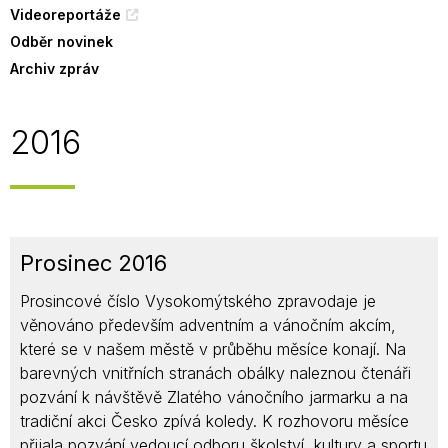
Videoreportáže
Odběr novinek
Archiv zpráv
2016
Prosinec 2016
Prosincové číslo Vysokomýtského zpravodaje je
věnováno především adventním a vánočním akcím,
které se v našem městě v průběhu měsíce konají. Na
barevných vnitřních stranách obálky naleznou čtenáři
pozvání k návštěvě Zlatého vánočního jarmarku a na
tradiční akci Česko zpívá koledy. K rozhovoru měsíce
přijala pozvání vedoucí odboru školství, kultury a sportu