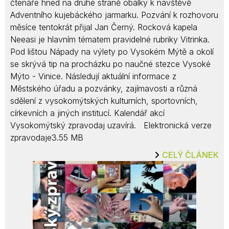
čtenáře hned na druhé straně obálky k návštěvě
Adventního kujebáckého jarmarku. Pozvání k rozhovoru
měsíce tentokrát přijal Jan Černý. Rocková kapela
Neeasi je hlavním tématem pravidelné rubriky Vitrinka.
Pod lištou Nápady na výlety po Vysokém Mýtě a okolí
se skrývá tip na procházku po naučné stezce Vysoké
Mýto - Vinice. Následují aktuální informace z
Městského úřadu a pozvánky, zajímavosti a různá
sdělení z vysokomýtských kulturních, sportovních,
církevních a jiných institucí. Kalendář akcí
Vysokomýtský zpravodaj uzavírá. Elektronická verze
zpravodaje3.55 MB
CELÝ ČLÁNEK