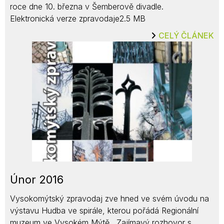
roce dne 10. března v Šemberově divadle.
Elektronická verze zpravodaje2.5 MB
CELÝ ČLÁNEK
Únor 2016
Vysokomýtský zpravodaj zve hned ve svém úvodu na
výstavu Hudba ve spirále, kterou pořádá Regionální
muzeum ve Vysokém Mýtě. Zajímavý rozhovor s