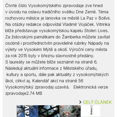
Čtvrté číslo Vysokomýtského zpravodaje zve hned
v úvodu na oslavu tradičního svátku Dne Země. Téma
rozhovoru měsíce je lanovka ve městě La Paz v Bolívii.
Na otázky redakce odpovídal Vladimír Vojáček. Vitrinka
blíže představuje vysokomýtskou kapelu Stolen Lives.
Za židovskými památkami do Žamberka můžete zavítat
osobně i prostřednictvím pravidelné rubriky Nápady na
výlety ve Vysokém Mýtě a okolí. Výroční ceny města
za rok 2015 byly v březnu slavnostně předány.
S laureáty se můžete blíže seznámit na straně 6.
Následují aktuální informace z Městského úřadu,
kultury a sportu, dále pak aktuality z vysokomýtských
škol, církví aj. Kalendář akcí na straně 56
Vysokomýtský zpravodaj uzavírá. Elektronická verze
zpravodaje2.74 MB
CELÝ ČLÁNEK