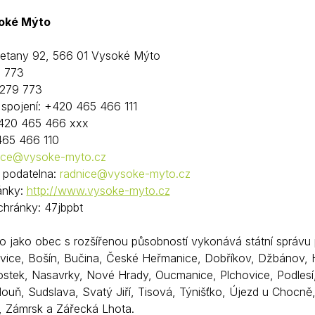
Krizové informace
Veterináři
oké Mýto
Pohotovost
Stavby a investice
metany 92, 566 01 Vysoké Mýto
Dotace a projekty
9 773
 279 773
Odpady
. spojení: +420 465 466 111
Ztráty a nálezy
+420 465 466 xxx
465 466 110
Volby
ice@vysoke-myto.cz
á podatelna:
radnice@vysoke-myto.cz
ánky:
http://www.vysoke-myto.cz
chránky: 47jbpbt
 jako obec s rozšířenou působností vykonává státní správu 
vice, Bošín, Bučina, České Heřmanice, Dobříkov, Džbánov, Hr
ostek, Nasavrky, Nové Hrady, Oucmanice, Plchovice, Podlesí, 
douň, Sudslava, Svatý Jiří, Tisová, Týnišťko, Újezd u Chocně
í, Zámrsk a Zářecká Lhota.