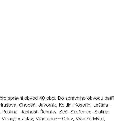
Kontakty
pro správní obvod 40 obcí. Do správního obvodu patří
ušová, Choceň, Javorník, Koldín, Kosořín, Leština ,
Pustina, Radhošť, Řepníky, Seč, Skořenice, Slatina,
, Vinary, Vraclav, Vračovice – Orlov, Vysoké Mýto,