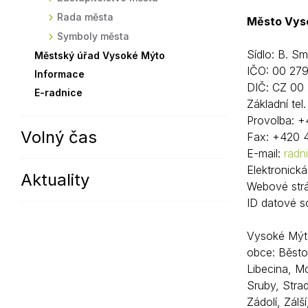
Rada města
Sodomkovo Vysoké Mýto
Komise
Město Vys
Symboly města
Festival Hudba pomáhá
Termíny
Sídlo: B. S
Městský úřad Vysoké Mýto
Symboly města
IČO: 00 27
Informace
DIČ: CZ 00
E-radnice
Základní tel
Provolba: 
Volný čas
Fax: +420 
E-mail:
radn
Elektronick
Aktuality
Webové str
ID datové s
Vysoké Mýto
obce: Běsto
Libecina, M
Sruby, Stra
Zádolí, Zálš