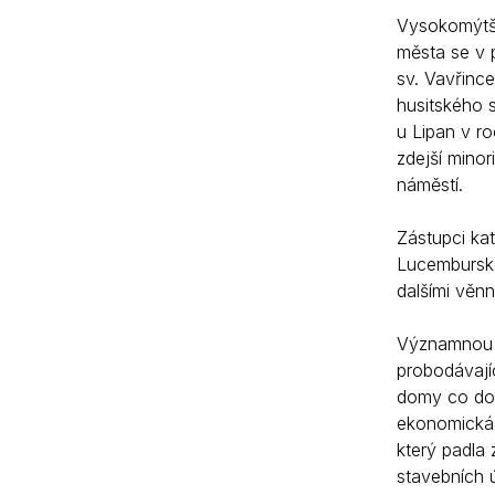
Vysokomýtšt
města se v 
sv. Vavřinc
husitského s
u Lipan v r
zdejší minor
náměstí.
Zástupci kat
Lucemburské
dalšími věn
Významnou u
probodávajíc
domy co do 
ekonomická s
který padla 
stavebních ú