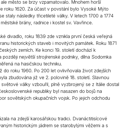
 ale město se brzy vzpamatovalo. Mnohem horší
ře roku 1620. Za účast v povstání bylo Vysoké Mýto
se staly následky třicetileté války. V letech 1700 a 1774
městské brány, radnice i kostel sv. Vavřince.
eské divadlo, roku 1839 zde vznikla první česká veřejná
ranu historických staveb i movitých památek. Roku 1871
ských zemích. Ke konci 19. století dochází k
 později největší strojírenské podniky, dílna Sodomka
aměřená na hasičskou techniku.
 do roku 1960. Po 200 let ovlivňovala život zdejších
yla zbudována již ve 2. polovině 18. století. Slavnou
světové války vzbouřil, plně vyzbrojený se z Itálie dostal
 Československé republiky byl nasazen do bojů na
sbor sovětských okupačních vojsk. Po jejich odchodu
a na zdejší karosářskou tradici. Dvanáctitisícové
vaným historickým jádrem se starobylými věžemi a s