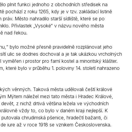
o plnit funkci jednoho z obchodních středisek na
Kontakty
pochází z roku 1265, kdy je v tzv. zakládací listině
áv. Město nahradilo starší sídliště, které se po
iklo. Přívlastek „Vysoké“ v názvu nového města
ě nad řekou.
rnu,“ bylo možné přesně pravidelně rozplánovat jeho
ítí ulic se dodnes dochoval a je tak ukázkou vrcholných
vyměřen i prostor pro farní kostel a minoritský klášter.
, které bylo v průběhu 1. poloviny 14. století nahrazeno
ských věnných. Taková města udělovali čeští králové
kým Mýtem náležel mezi tato města i Hradec Králové,
t devět, z nichž drtivá většina ležela ve východních
rálovně vždy to, co bylo v daném kraji nejlepší. K
 putovala chrudimská pšenice, hradečtí bažanti, či
 de iure až v roce 1918 se vznikem Československa.