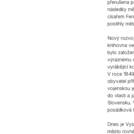
přerušena p
následky mě
císařem Ferd
postihly měs
Nový rozvoj,
knihovna ve
bylo založe
výraznému ož
vyrábějící k
V roce 1849
obyvatel pří
vojenskou je
do vlasti a
Slovensku. 
posádková f
Dnes je Vys
město rovně