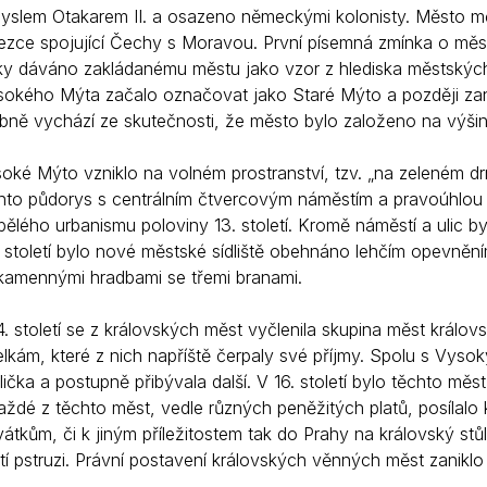
yslem Otakarem II. a osazeno německými kolonisty. Město měl
Krizové informace
Veterináři
zce spojující Čechy s Moravou. První písemná zmínka o městě 
y dáváno zakládanému městu jako vzor z hlediska městských pr
Pohotovost
Stavby a investice
sokého Mýta začalo označovat jako Staré Mýto a později zan
Dotace a projekty
ně vychází ze skutečnosti, že město bylo založeno na výšin
Odpady
oké Mýto vzniklo na volném prostranství, tzv. „na zeleném d
Ztráty a nálezy
nto půdorys s centrálním čtvercovým náměstím a pravoúhlou s
ělého urbanismu poloviny 13. století. Kromě náměstí a ulic byl 
Volby
 století bylo nové městské sídliště obehnáno lehčím opevněním
amennými hradbami se třemi branami.
. století se z královských měst vyčlenila skupina měst králov
kám, které z nich napříště čerpaly své příjmy. Spolu s Vyso
ička a postupně přibývala další. V 16. století bylo těchto měs
dé z těchto měst, vedle různých peněžitých platů, posílalo k
tkům, či k jiným příležitostem tak do Prahy na královský stůl
í pstruzi. Právní postavení královských věnných měst zaniklo