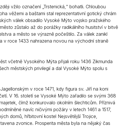
ji vžilo označení „Trstenická,“ bohatli. Chloubou
oha věžemi a baštami stal reprezentativní gotický chrám
sitských válek obsadilo Vysoké Mýto vojsko pražského
město zůstalo až do porážky radikálního husitství v bitvě
stva a město se výrazně počeštilo. Za válek zanikl
 byla v roce 1433 nahrazena novou na východní straně
h měst včetně Vysokého Mýta přijali roku 1436 Zikmunda
ech městských privilegií a dal Vysoké Mýto spolu s
gellonským v roce 1471, kdy figura sv. Jiří na koni
etí. V 16. století se Vysoké Mýto zařadilo se svými 368
majetek, čímž konkurovalo okolním šlechticům. Příznivá
 podmíněné navíc ničivými požáry v letech 1461 a 1517,
ných domů, hřbitovní kostel Nejsvětější Trojice,
stavena zvonice. Prosperita města byla na nějaký čas