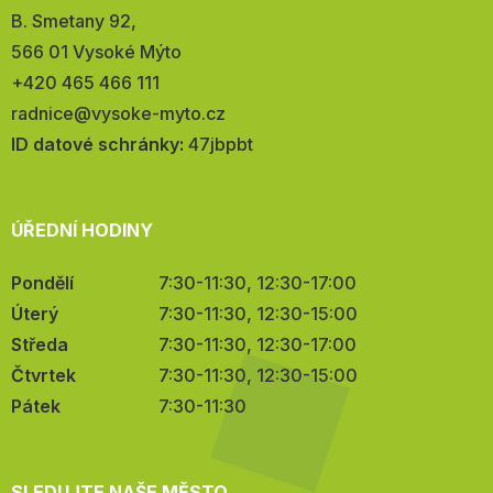
Adresa:
B. Smetany 92,
566 01 Vysoké Mýto
Telefon:
+420 465 466 111
E-
radnice@vysoke-myto.cz
mail:
ID datové schránky:
47jbpbt
ÚŘEDNÍ HODINY
Pondělí
7:30-11:30, 12:30-17:00
Úterý
7:30-11:30, 12:30-15:00
Středa
7:30-11:30, 12:30-17:00
Čtvrtek
7:30-11:30, 12:30-15:00
Pátek
7:30-11:30
SLEDUJTE NAŠE MĚSTO