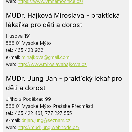
web:
https://www.vmnemocnice.cz/
MUDr. Hájková Miroslava - praktická
lékařka pro děti a dorost
Husova 191
566 01 Vysoké Mýto
tel.: 465 423 933
e-mail:
m.hajkova@gmail.com
web:
http://www.miroslavahajkova.cz
MUDr. Jung Jan - praktický lékař pro
děti a dorost
Jiřího z Poděbrad 99
566 01 Vysoké Mýto-Pražské Předměstí
tel.: 465 422 461, 777 227 555
e-mail:
dr.jan.jung@seznam.cz
web:
http://mudrjung.webnode.cz/
,