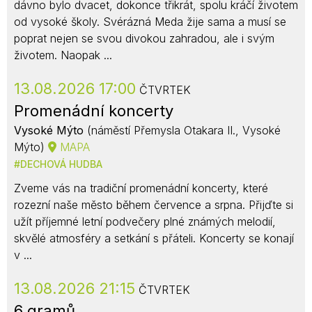
dávno bylo dvacet, dokonce třikrát, spolu kráčí životem
od vysoké školy. Svérázná Meda žije sama a musí se
poprat nejen se svou divokou zahradou, ale i svým
životem. Naopak ...
13.08.2026 17:00
ČTVRTEK
Promenádní koncerty
Vysoké Mýto
(náměstí Přemysla Otakara II., Vysoké
Mýto)
MAPA
DECHOVÁ HUDBA
Zveme vás na tradiční promenádní koncerty, které
rozezní naše město během července a srpna. Přijďte si
užít příjemné letní podvečery plné známých melodií,
skvělé atmosféry a setkání s přáteli. Koncerty se konají
v ...
13.08.2026 21:15
ČTVRTEK
6 gramů