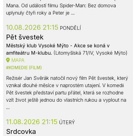
Mana. Od událostí filmu Spider-Man: Bez domova
uplynuly čtyři roky a Peter je ...
10.08.2026 21:15
PONDĚLÍ
Pět švestek
Městský klub Vysoké Mýto - Akce se koná v
amfiteátru M-klubu.
(Litomyšlská 71/IV, Vysoké Mýto)
MAPA
KOMEDIE (FILM)
Režisér Jan Svěrák natočil nový film Pět švestek, který
vznikal dlouhé měsíce v naprostém utajení. V komedii
Pět švestek představí partu přátel, která se rozhodne
vzít život ještě jednou do vlastních rukou a vyplout na
...
11.08.2026 21:15
ÚTERÝ
Srdcovka