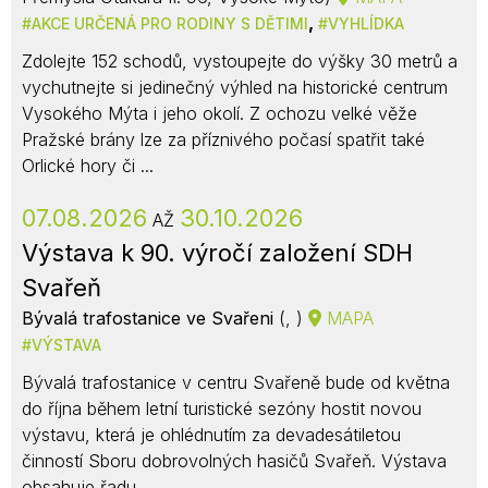
,
AKCE URČENÁ PRO RODINY S DĚTIMI
VYHLÍDKA
Zdolejte 152 schodů, vystoupejte do výšky 30 metrů a
vychutnejte si jedinečný výhled na historické centrum
Vysokého Mýta i jeho okolí. Z ochozu velké věže
Pražské brány lze za příznivého počasí spatřit také
Orlické hory či ...
07.08.2026
30.10.2026
AŽ
Výstava k 90. výročí založení SDH
Svařeň
Bývalá trafostanice ve Svařeni
(, )
MAPA
VÝSTAVA
Bývalá trafostanice v centru Svařeně bude od května
do října během letní turistické sezóny hostit novou
výstavu, která je ohlédnutím za devadesátiletou
činností Sboru dobrovolných hasičů Svařeň. Výstava
obsahuje řadu ...