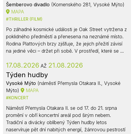
Šemberovo divadlo
(Komenského 281, Vysoké Mýto)
MAPA
THRILLER (FILM)
Po záhadné kosmické události je Oak Street vytržena z
poklidného předměstí a přenesena na neznámé místo.
Rodina Plattových brzy zjišťuje, že jejich přežití závisí
na jediné věci – držet při sobě. V prostředí, které se ...
17.08.2026
21.08.2026
AŽ
Týden hudby
Vysoké Mýto
(náměstí Přemysla Otakara II., Vysoké
Mýto)
MAPA
KONCERT
Náměstí Přemysla Otakara II. se od 17. do 21. srpna
promění v obří koncertní areál pod širým nebem.
Tradiční a divácky oblíbený Týden hudby letos
naservíruje pět dní nabitých energií, žánrovou pestrostí