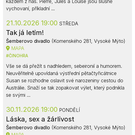
každém z nás. Pierre, Jules a Louise jsou slušně
vychovaní, příkladní ...
21.10.2026 19:00
STŘEDA
Tak já letim!
Šemberovo divadlo
(Komenského 281, Vysoké Mýto)
MAPA
ČINOHRA
Vše se dá přežít s nadhledem, sebeironií a humorem.
Neuvěřitelně upovídaná výstřední pětačtyřicátnice
Susan se rozhodne oslavit své narozeniny cestou do
Austrálie. Snaží se tak zopakovat výlet, který podnikla
se svými ...
30.11.2026 19:00
PONDĚLÍ
Láska, sex a žárlivost
Šemberovo divadlo
(Komenského 281, Vysoké Mýto)
MAPA