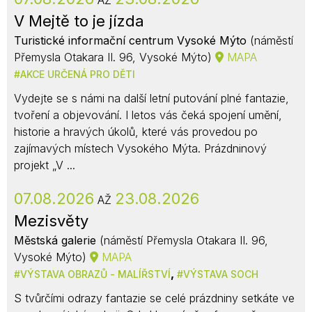
AŽ
V Mejtě to je jízda
Turistické informační centrum Vysoké Mýto
(náměstí
Přemysla Otakara II. 96, Vysoké Mýto)
MAPA
AKCE URČENÁ PRO DĚTI
Vydejte se s námi na další letní putování plné fantazie,
tvoření a objevování. I letos vás čeká spojení umění,
historie a hravých úkolů, které vás provedou po
zajímavých místech Vysokého Mýta. Prázdninový
projekt „V ...
07.08.2026
23.08.2026
AŽ
Mezisvěty
Městská galerie
(náměstí Přemysla Otakara II. 96,
Vysoké Mýto)
MAPA
,
VÝSTAVA OBRAZŮ - MALÍŘSTVÍ
VÝSTAVA SOCH
S tvůrčími odrazy fantazie se celé prázdniny setkáte ve