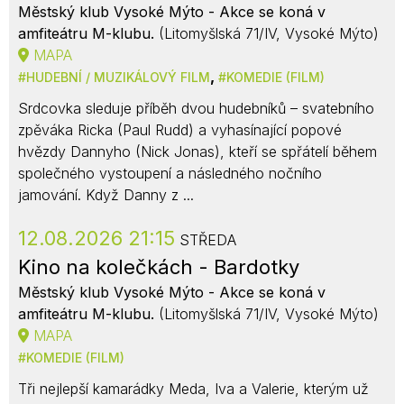
Městský klub Vysoké Mýto - Akce se koná v
amfiteátru M-klubu.
(Litomyšlská 71/IV, Vysoké Mýto)
MAPA
,
HUDEBNÍ / MUZIKÁLOVÝ FILM
KOMEDIE (FILM)
Srdcovka sleduje příběh dvou hudebníků – svatebního
zpěváka Ricka (Paul Rudd) a vyhasínající popové
hvězdy Dannyho (Nick Jonas), kteří se spřátelí během
společného vystoupení a následného nočního
jamování. Když Danny z ...
12.08.2026 21:15
STŘEDA
Kino na kolečkách - Bardotky
Městský klub Vysoké Mýto - Akce se koná v
amfiteátru M-klubu.
(Litomyšlská 71/IV, Vysoké Mýto)
MAPA
KOMEDIE (FILM)
Tři nejlepší kamarádky Meda, Iva a Valerie, kterým už