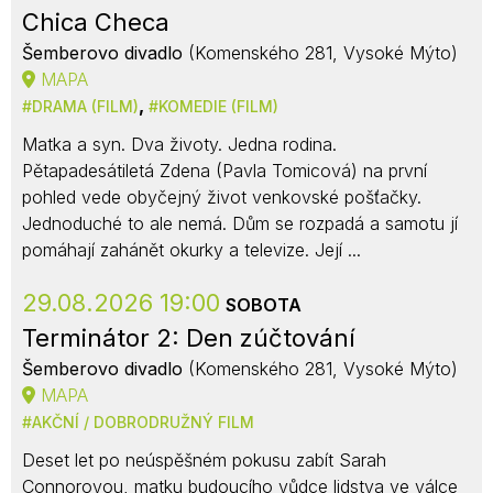
Chica Checa
Šemberovo divadlo
(Komenského 281, Vysoké Mýto)
MAPA
,
DRAMA (FILM)
KOMEDIE (FILM)
Matka a syn. Dva životy. Jedna rodina.
Pětapadesátiletá Zdena (Pavla Tomicová) na první
pohled vede obyčejný život venkovské pošťačky.
Jednoduché to ale nemá. Dům se rozpadá a samotu jí
pomáhají zahánět okurky a televize. Její ...
29.08.2026 19:00
SOBOTA
Terminátor 2: Den zúčtování
Šemberovo divadlo
(Komenského 281, Vysoké Mýto)
MAPA
AKČNÍ / DOBRODRUŽNÝ FILM
Deset let po neúspěšném pokusu zabít Sarah
Connorovou, matku budoucího vůdce lidstva ve válce