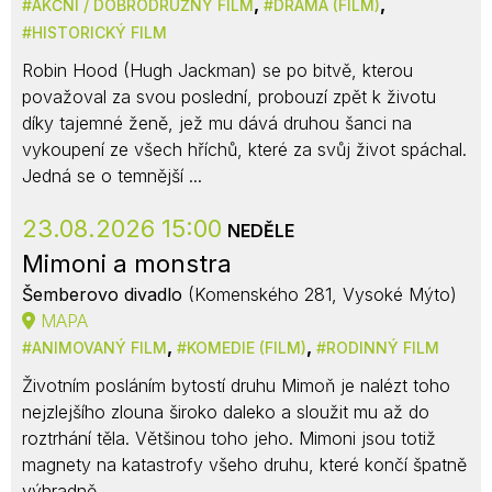
,
,
AKČNÍ / DOBRODRUŽNÝ FILM
DRAMA (FILM)
HISTORICKÝ FILM
Robin Hood (Hugh Jackman) se po bitvě, kterou
považoval za svou poslední, probouzí zpět k životu
díky tajemné ženě, jež mu dává druhou šanci na
vykoupení ze všech hříchů, které za svůj život spáchal.
Jedná se o temnější ...
23.08.2026 15:00
NEDĚLE
Mimoni a monstra
Šemberovo divadlo
(Komenského 281, Vysoké Mýto)
MAPA
,
,
ANIMOVANÝ FILM
KOMEDIE (FILM)
RODINNÝ FILM
Životním posláním bytostí druhu Mimoň je nalézt toho
nejzlejšího zlouna široko daleko a sloužit mu až do
roztrhání těla. Většinou toho jeho. Mimoni jsou totiž
magnety na katastrofy všeho druhu, které končí špatně
výhradně ...