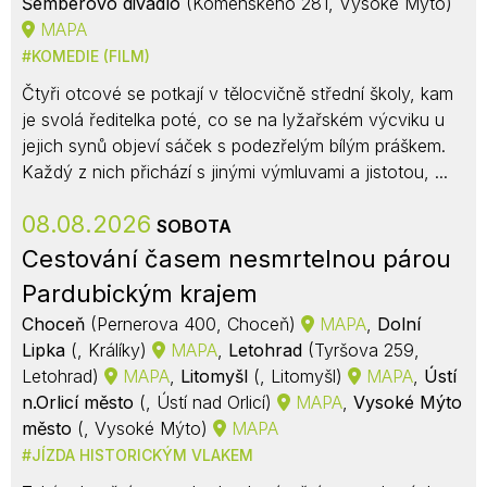
Šemberovo divadlo
(Komenského 281, Vysoké Mýto)
MAPA
KOMEDIE (FILM)
Čtyři otcové se potkají v tělocvičně střední školy, kam
je svolá ředitelka poté, co se na lyžařském výcviku u
jejich synů objeví sáček s podezřelým bílým práškem.
Každý z nich přichází s jinými výmluvami a jistotou, ...
08.08.2026
SOBOTA
Cestování časem nesmrtelnou párou
Pardubickým krajem
Choceň
(Pernerova 400, Choceň)
MAPA
,
Dolní
Lipka
(, Králíky)
MAPA
,
Letohrad
(Tyršova 259,
Letohrad)
MAPA
,
Litomyšl
(, Litomyšl)
MAPA
,
Ústí
n.Orlicí město
(, Ústí nad Orlicí)
MAPA
,
Vysoké Mýto
město
(, Vysoké Mýto)
MAPA
JÍZDA HISTORICKÝM VLAKEM