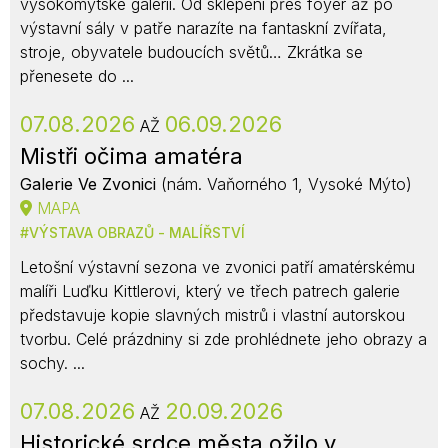
vysokomýtské galerii. Od sklepení přes foyer až po
výstavní sály v patře narazíte na fantaskní zvířata,
stroje, obyvatele budoucích světů… Zkrátka se
přenesete do ...
07.08.2026
06.09.2026
AŽ
Mistři očima amatéra
Galerie Ve Zvonici
(nám. Vaňorného 1, Vysoké Mýto)
MAPA
VÝSTAVA OBRAZŮ - MALÍŘSTVÍ
Letošní výstavní sezona ve zvonici patří amatérskému
malíři Luďku Kittlerovi, který ve třech patrech galerie
představuje kopie slavných mistrů i vlastní autorskou
tvorbu. Celé prázdniny si zde prohlédnete jeho obrazy a
sochy. ...
07.08.2026
20.09.2026
AŽ
Historické srdce města ožilo v