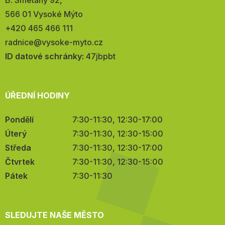
Adresa:
B. Smetany 92,
566 01 Vysoké Mýto
Telefon:
+420 465 466 111
E-
radnice@vysoke-myto.cz
mail:
ID datové schránky:
47jbpbt
ÚŘEDNÍ HODINY
Pondělí
7:30-11:30, 12:30-17:00
Úterý
7:30-11:30, 12:30-15:00
Středa
7:30-11:30, 12:30-17:00
Čtvrtek
7:30-11:30, 12:30-15:00
Pátek
7:30-11:30
SLEDUJTE NAŠE MĚSTO