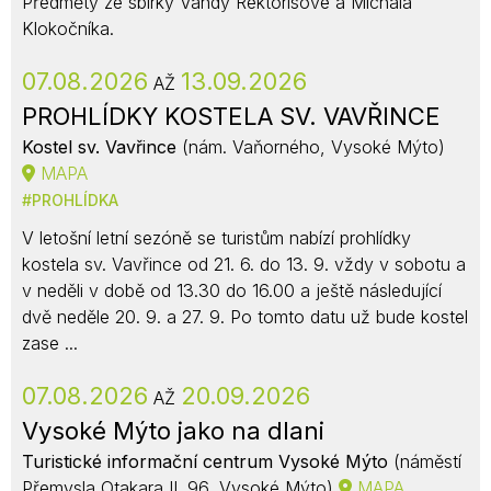
Předměty ze sbírky Vandy Rektorisové a Michala
Klokočníka.
07.08.2026
13.09.2026
AŽ
PROHLÍDKY KOSTELA SV. VAVŘINCE
Kostel sv. Vavřince
(nám. Vaňorného, Vysoké Mýto)
MAPA
PROHLÍDKA
V letošní letní sezóně se turistům nabízí prohlídky
kostela sv. Vavřince od 21. 6. do 13. 9. vždy v sobotu a
v neděli v době od 13.30 do 16.00 a ještě následující
dvě neděle 20. 9. a 27. 9. Po tomto datu už bude kostel
zase ...
07.08.2026
20.09.2026
AŽ
Vysoké Mýto jako na dlani
Turistické informační centrum Vysoké Mýto
(náměstí
Přemysla Otakara II. 96, Vysoké Mýto)
MAPA