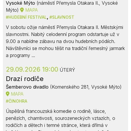
Vysoké Mýto
(náměstí Přemysla Otakara II., Vysoké
Mýto)
MAPA
,
HUDEBNÍ FESTIVAL
SLAVNOST
V sobotu ožije náměstí Přemysla Otakara II. Městskými
slavnostmi. Nabitý celodenní program odstartuje už v
9.00 a nabídne zábavu na dvou hudebních pódiích.
Návštěvníci se mohou těšit na tradiční řemeslný jarmark
a programy ...
29.09.2026 19:00
ÚTERÝ
Drazí rodiče
Šemberovo divadlo
(Komenského 281, Vysoké Mýto)
MAPA
ČINOHRA
Úspěšná francouzská komedie o rodině, lásce,
penězích, chamtivosti, sourozeneckých vztazích, o
rodičích a dětech i temné stránce, která dřímá v