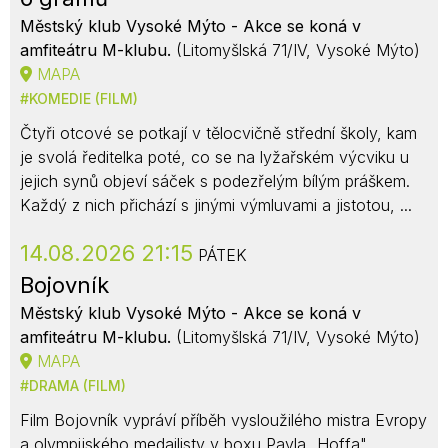
Městský klub Vysoké Mýto - Akce se koná v
amfiteátru M-klubu.
(Litomyšlská 71/IV, Vysoké Mýto)
MAPA
KOMEDIE (FILM)
Čtyři otcové se potkají v tělocvičně střední školy, kam
je svolá ředitelka poté, co se na lyžařském výcviku u
jejich synů objeví sáček s podezřelým bílým práškem.
Každý z nich přichází s jinými výmluvami a jistotou, ...
14.08.2026 21:15
PÁTEK
Bojovník
Městský klub Vysoké Mýto - Akce se koná v
amfiteátru M-klubu.
(Litomyšlská 71/IV, Vysoké Mýto)
MAPA
DRAMA (FILM)
Film Bojovník vypráví příběh vysloužilého mistra Evropy
a olympijského medailisty v boxu Pavla „Hoffa"