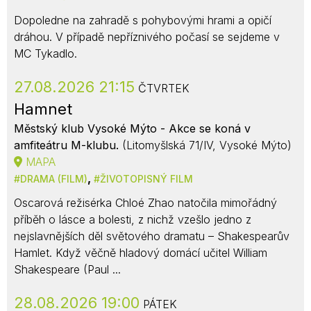
Dopoledne na zahradě s pohybovými hrami a opičí
dráhou. V případě nepříznivého počasí se sejdeme v
MC Tykadlo.
27.08.2026 21:15
ČTVRTEK
Hamnet
Městský klub Vysoké Mýto - Akce se koná v
amfiteátru M-klubu.
(Litomyšlská 71/IV, Vysoké Mýto)
MAPA
,
DRAMA (FILM)
ŽIVOTOPISNÝ FILM
Oscarová režisérka Chloé Zhao natočila mimořádný
příběh o lásce a bolesti, z nichž vzešlo jedno z
nejslavnějších děl světového dramatu – Shakespearův
Hamlet. Když věčně hladový domácí učitel William
Shakespeare (Paul ...
28.08.2026 19:00
PÁTEK