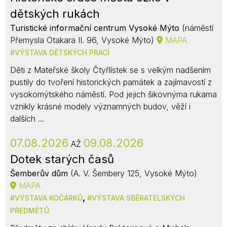
dětských rukách
Turistické informační centrum Vysoké Mýto
(náměstí
Přemysla Otakara II. 96, Vysoké Mýto)
MAPA
VÝSTAVA DĚTSKÝCH PRACÍ
Děti z Mateřské školy Čtyřlístek se s velkým nadšením
pustily do tvoření historických památek a zajímavostí z
vysokomýtského náměstí. Pod jejich šikovnýma rukama
vznikly krásné modely významných budov, věží i
dalších ...
07.08.2026
09.08.2026
AŽ
Dotek starých časů
Šemberův dům
(A. V. Šembery 125, Vysoké Mýto)
MAPA
,
VÝSTAVA KOČÁRKŮ
VÝSTAVA SBĚRATELSKÝCH
PŘEDMĚTŮ