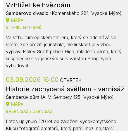
Vzhlížet ke hvězdám
Šemberovo divadlo
(Komenského 281, Vysoké Mýto)
MAPA
THRILLER (FILM)
Ve strhujícím epickém thrilleru, který se odehrává ve
světě, kde přežití je instinkt, ale lidskost je volbou,
vypráví Ridley Scott příběh Higa, mladého pilota, který
si společně s vojenským survivalistou Bangleyem
vybudoval ...
03.09.2026 16:00
ČTVRTEK
Historie zachycená světlem - vernisáž
Šemberův dům
(A. V. Šembery 125, Vysoké Mýto)
MAPA
VERNISÁŽ / DERNISÁŽ
Letos uplynulo 120 let od založení vysokomýtského
Klubu fotografů amatérů, který patřil mezi nejstarší