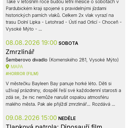
Také v letošním roce budou letní měsíce o sobotách v
Pardubickém kraji spojené s pravidelnými jízdami
historických parních vlaků. Celkem 2x vlak vyrazí na
trasu Dolní Lipka - Letohrad - Ústí nad Orlicí - Choceň -
Vysoké Mýto - ...
08.08.2026 19:00
SOBOTA
Zmrzlinář
Šemberovo divadlo
(Komenského 281, Vysoké Mýto)
MAPA
HORROR (FILM)
V městečku Bayleen Bay panuje horké léto. Děti si
užívají prázdniny, dospělí řeší své každodenní starosti a
zdá se, že nic nemůže narušit ospalou atmosféru
malého města. Pak ale přijíždí zmrzlinář… Rozdává ...
09.08.2026 15:00
NEDĚLE
Tlapková patrola: Dinosauří film