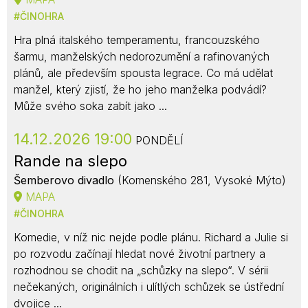
ČINOHRA
Hra plná italského temperamentu, francouzského
šarmu, manželských nedorozumění a rafinovaných
plánů, ale především spousta legrace. Co má udělat
manžel, který zjistí, že ho jeho manželka podvádí?
Může svého soka zabít jako ...
14.12.2026 19:00
PONDĚLÍ
Rande na slepo
Šemberovo divadlo
(Komenského 281, Vysoké Mýto)
MAPA
ČINOHRA
Komedie, v níž nic nejde podle plánu. Richard a Julie si
po rozvodu začínají hledat nové životní partnery a
rozhodnou se chodit na „schůzky na slepo“. V sérii
nečekaných, originálních i ulítlých schůzek se ústřední
dvojice ...