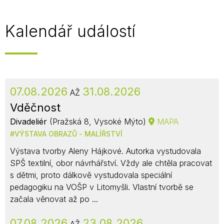
Kalendář událostí
07.08.2026
31.08.2026
AŽ
Vděčnost
Divadeliér
(Pražská 8, Vysoké Mýto)
MAPA
VÝSTAVA OBRAZŮ - MALÍŘSTVÍ
Výstava tvorby Aleny Hájkové. Autorka vystudovala
SPŠ textilní, obor návrhářství. Vždy ale chtěla pracovat
s dětmi, proto dálkově vystudovala speciální
pedagogiku na VOŠP v Litomyšli. Vlastní tvorbě se
začala věnovat až po ...
07.08.2026
23.08.2026