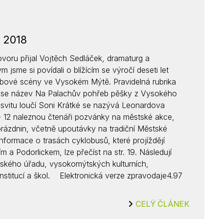
 2018
oru přijal Vojtěch Sedláček, dramaturg a
 jsme si povídali o blížícím se výročí deseti let
bové scény ve Vysokém Mýtě. Pravidelná rubrika
 nese název Na Palachův pohřeb pěšky z Vysokého
a svitu loučí Soni Krátké se nazývá Leonardova
- 12 naleznou čtenáři pozvánky na městské akce,
prázdnin, včetně upoutávky na tradiční Městské
Informace o trasách cyklobusů, které projíždějí
 Podorlickem, lze přečíst na str. 19. Následují
tského úřadu, vysokomýtských kulturních,
institucí a škol. Elektronická verze zpravodaje4.97
CELÝ ČLÁNEK