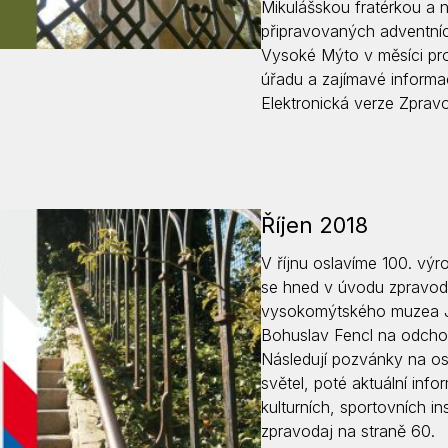
Mikulášskou fratérkou a 
připravovaných adventníc
Vysoké Mýto v měsíci pro
úřadu a zajímavé inform
Elektronická verze Zpra
Říjen 2018
V říjnu oslavíme 100. výr
se hned v úvodu zpravoda
vysokomýtského muzea Jiř
Bohuslav Fencl na odchod
Následují pozvánky na osl
světel, poté aktuální in
kulturních, sportovních in
zpravodaj na straně 60.