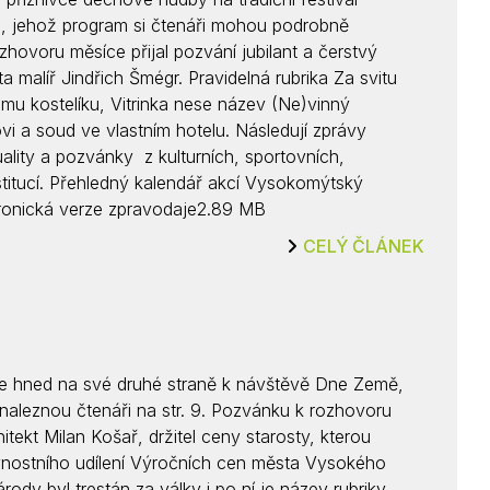
 jehož program si čtenáři mohou podrobně
zhovoru měsíce přijal pozvání jubilant a čerstvý
a malíř Jindřich Šmégr. Pravidelná rubrika Za svitu
mu kostelíku, Vitrinka nese název (Ne)vinný
 a soud ve vlastním hotelu. Následují zprávy
lity a pozvánky z kulturních, sportovních,
stitucí. Přehledný kalendář akcí Vysokomýtský
tronická verze zpravodaje2.89 MB
CELÝ ČLÁNEK
ve hned na své druhé straně k návštěvě Dne Země,
aleznou čtenáři na str. 9. Pozvánku k rozhovoru
itekt Milan Košař, držitel ceny starosty, kterou
slavnostního udílení Výročních cen města Vysokého
ody byl trestán za války i po ní je název rubriky