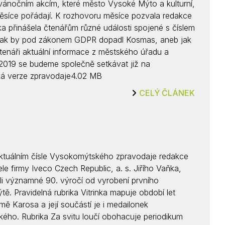
ánočním akcím, které město Vysoké Mýto a kulturní,
Kontakty
 měsíce pořádají. K rozhovoru měsíce pozvala redakce
ka přinášela čtenářům různé události spojené s číslem
 Jak by pod zákonem GDPR dopadl Kosmas, aneb jak
tenáři aktuální informace z městského úřadu a
2019 se budeme společně setkávat již na
ká verze zpravodaje4.02 MB
CELÝ ČLÁNEK
tuálním čísle Vysokomýtského zpravodaje redakce
ele firmy Iveco Czech Republic, a. s. Jiřího Vaňka,
li významné 90. výročí od vyrobení prvního
. Pravidelná rubrika Vitrinka mapuje období let
mě Karosa a její součástí je i medailonek
ského. Rubrika Za svitu loučí obohacuje periodikum