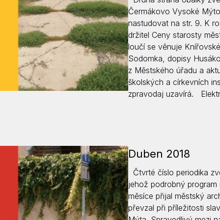
Čermákovo Vysoké Mýto,
nastudovat na str. 9. K ro
držitel Ceny starosty měst
loučí se věnuje Knířovské
Sodomka, dopisy Husákovi
z Městského úřadu a aktua
školských a církevních in
zpravodaj uzavírá. Elek
Duben 2018
Čtvrté číslo periodika z
jehož podrobný program n
měsíce přijal městský arch
převzal při příležitosti 
Mýta. Spravedlivý mezi nár