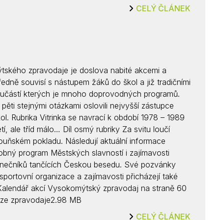
CELÝ ČLÁNEK
tského zpravodaje je doslova nabité akcemi a
ředně souvisí s nástupem žáků do škol a již tradičními
oučástí kterých je mnoho doprovodných programů.
ěti stejnými otázkami oslovili nejvyšší zástupce
l. Rubrika Vitrinka se navrací k období 1978 – 1989
, ale tříd málo… Díl osmý rubriky Za svitu loučí
ouňském pokladu. Následují aktuální informace
bný program Městských slavností i zajímavosti
anečníků tančících Českou besedu. Své pozvánky
 a sportovní organizace a zajímavosti přicházejí také
Kalendář akcí Vysokomýtský zpravodaj na straně 60
erze zpravodaje2.98 MB
CELÝ ČLÁNEK