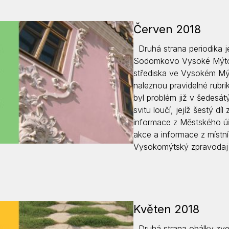
Červen 2018
Druhá strana periodika j
Sodomkovo Vysoké Mýto. 
střediska ve Vysokém Mýt
naleznou pravidelné rubrik
byl problém již v šedesátý
svitu loučí, jejíž šestý d
informace z Městského úř
akce a informace z místníc
Vysokomýtský zpravodaj 
Květen 2018
Druhá strana obálky zve 