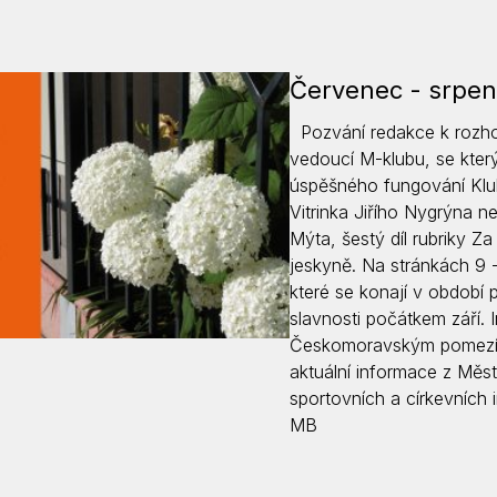
Červenec - srpen
Pozvání redakce k rozhov
vedoucí M-klubu, se kterým
úspěšného fungování Klu
Vitrinka Jiřího Nygrýna
Mýta, šestý díl rubriky Z
jeskyně. Na stránkách 9 
které se konají v období 
slavnosti počátkem září. 
Českomoravským pomezím a
aktuální informace z Měs
sportovních a církevních 
MB