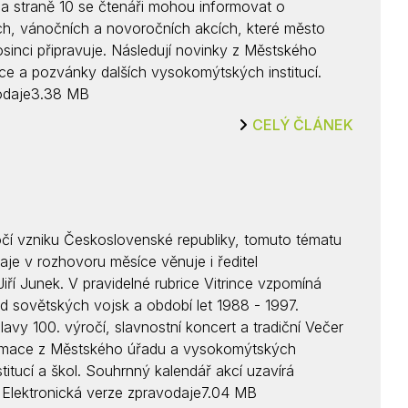
na straně 10 se čtenáři mohou informovat o
h, vánočních a novoročních akcích, které město
sinci připravuje. Následují novinky z Městského
ace a pozvánky dalších vysokomýtských institucí.
vodaje3.38 MB
CELÝ ČLÁNEK
očí vzniku Československé republiky, tomuto tématu
je v rozhovoru měsíce věnuje i ředitel
í Junek. V pravidelné rubrice Vitrince vzpomíná
 sovětských vojsk a období let 1988 - 1997.
avy 100. výročí, slavnostní koncert a tradiční Večer
formace z Městského úřadu a vysokomýtských
stitucí a škol. Souhrnný kalendář akcí uzavírá
 Elektronická verze zpravodaje7.04 MB