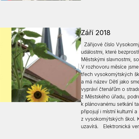
Září 2018
Zářijové číslo Vysokomý
událostmi, které bezprost
Městskými slavnostmi, s
V rozhovoru měsíce jsme p
třech vysokomýtských ško
a má název Dětí jako smetí
vypráví čtenářům o strad
z Městského úřadu, podro
k plánovanému setkání t
připojují i místní kulturní
z vysokomýtských škol. 
uzavírá. Elektronická v