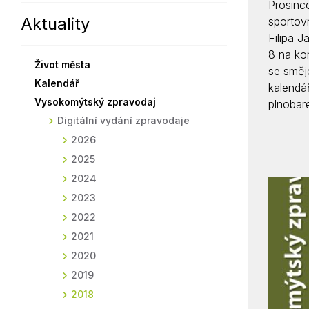
Prosinc
Aktuality
Sodomkovo Vysoké Mýto
Komise
sportov
Filipa J
Festival Hudba pomáhá
Termíny
8 na ko
Život města
Symboly města
se směj
Kalendář
kalendá
Vysokomýtský zpravodaj
plnobar
Digitální vydání zpravodaje
2026
2025
2024
2023
2022
2021
2020
2019
2018