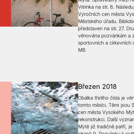
Vitrinka na str. 8. Následu
Výročních cen města Vyso
Městského úřadu. Biblio
představen na str. 27. D
věnována pozvánkám a za
sportovních a církevních 
MB
Březen 2018
Obálka třetího čísla je 
tomto měsíci. Těmi jsou S
cen města Vysokého Mýta
rekonstrukci. Další význ
Mýtě již tradičně patří, 
straně 9. Pozvánku k rozh