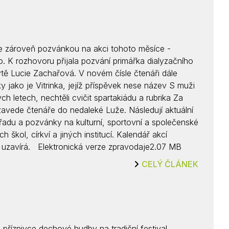
e zároveň pozvánkou na akci tohoto měsíce -
K rozhovoru přijala pozvání primářka dialyzačního
ě Lucie Zachařová. V novém čísle čtenáři dále
y jako je Vitrinka, jejíž příspěvek nese název S muži
ch letech, nechtěli cvičit spartakiádu a rubrika Za
íl zavede čtenáře do nedaleké Luže. Následují aktuální
adu a pozvánky na kulturní, sportovní a společenské
h škol, církví a jiných institucí. Kalendář akcí
uzavírá. Elektronická verze zpravodaje2.07 MB
CELÝ ČLÁNEK
příznivce dechové hudby na tradiční festival