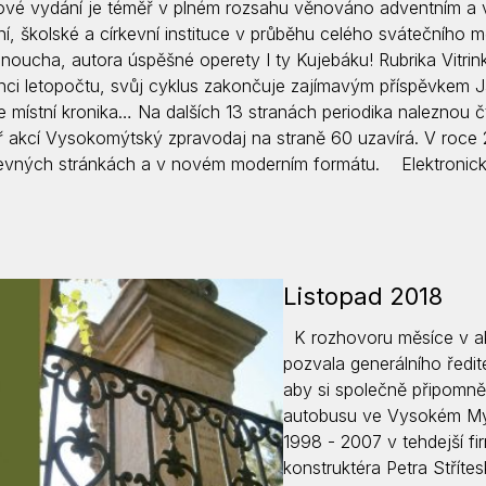
ové vydání je téměř v plném rozsahu věnováno adventním a v
Krizové informace
Veterináři
ní, školské a církevní instituce v průběhu celého svátečního
anoucha, autora úspěšné operety I ty Kujebáku! Rubrika Vitrin
Pohotovost
Stavby a investice
nci letopočtu, svůj cyklus zakončuje zajímavým příspěvkem
Dotace a projekty
e místní kronika… Na dalších 13 stranách periodika naleznou č
ř akcí Vysokomýtský zpravodaj na straně 60 uzavírá. V roce 
Odpady
evných stránkách a v novém moderním formátu. Elektronic
Ztráty a nálezy
Volby
Listopad 2018
K rozhovoru měsíce v ak
pozvala generálního ředit
aby si společně připomně
autobusu ve Vysokém Mýtě
1998 - 2007 v tehdejší fir
konstruktéra Petra Stříte