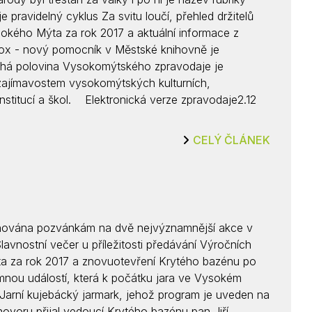
je pravidelný cyklus Za svitu loučí, přehled držitelů
kého Mýta za rok 2017 a aktuální informace z
box - nový pomocník v Městské knihovně je
ruhá polovina Vysokomýtského zpravodaje je
jímavostem vysokomýtských kulturních,
institucí a škol. Elektronická verze zpravodaje2.12
CELÝ ČLÁNEK
věnována pozvánkám na dvě nejvýznamnější akce v
lavnostní večer u příležitosti předávání Výročních
 za rok 2017 a znovuotevření Krytého bazénu po
amnou událostí, která k počátku jara ve Vysokém
je Jarní kujebácký jarmark, jehož program je uveden na
ovoru přijal vedoucí Krytého bazénu pan Jiří