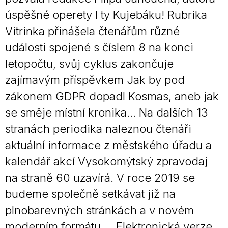
úspěšné operety I ty Kujebáku! Rubrika
Vitrinka přinášela čtenářům různé
události spojené s číslem 8 na konci
letopočtu, svůj cyklus zakončuje
zajímavým příspěvkem Jak by pod
zákonem GDPR dopadl Kosmas, aneb jak
se směje místní kronika… Na dalších 13
stranách periodika naleznou čtenáři
aktuální informace z městského úřadu a
kalendář akcí Vysokomýtský zpravodaj
na straně 60 uzavírá. V roce 2019 se
budeme společně setkávat již na
plnobarevných stránkách a v novém
moderním formátu. Elektronická verze