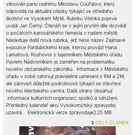
věnován panu radnímu Miloslavu Coufalovi, který
odpovídá na aktuální otázky týkající se středního
školství ve Vysokém Mýtě. Rubriku Vitrinka poprvé
uvádí Jan Černý. Čtenáři se v jejím prvním díle dozvědí
o počátcích karosářského řemesla v našem městě.
Následuje další nová rubrika, jež nese název Zajímavé
expozice Pardubického kraje, kterou provází Hana
Lamatová. Rozhovor s tajemníkem Městského úřadu
Pavlem Nádvorníkem je zaměřen na problematiku
nového občanského zákoníku. Informace z Městského
úřadu v sobě zahrnují pravidelná usnesení z RM a ZM,
ale zároveň důležité podrobnosti týkající se otevření
nového klientského centra. Další strany obsahují
informace kulturních organizací, spolků a sdružení.
Přehledný kalendář akcí Vysokomýtský zpravodaj
uzavírá. Elektronická verze zpravodaje2.25 MB
CELÝ ČLÁNEK