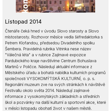
Listopad 2014
Čtenáře čeká hned v úvodu Slovo starosty a Slovo
místostarosty. Rozhovor měsíce vedla šéfredaktorka s
Petrem Klofandou, předsedou Divadelního spolku
Šembera. Pravidelná rubrika Vitrinka nese název
"Válečná léta" a v rubrice Zajímavé expozice
Pardubického kraje navštívíme Centrum Bohuslava
Martinů v Poličce. Následují aktuální informace z
Městského úřadu a bohatá nabídka kulturních programů
společnosti VYSOKOMÝTSKÁ KULTURNÍ, o. p. s.
Regionální muzeum zve na svých stránkách k návštěvě
Festivallu okolo světa 2014. Následují zajímavé
informace z vysokomýtských základních a středních
škol a pozvánky na další kulturní a sportovní akce, které
v měsíci listopadu obohatí život v našem městě.