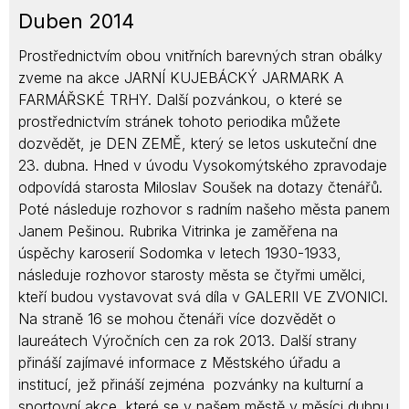
Duben 2014
Prostřednictvím obou vnitřních barevných stran obálky
zveme na akce JARNÍ KUJEBÁCKÝ JARMARK A
FARMÁŘSKÉ TRHY. Další pozvánkou, o které se
prostřednictvím stránek tohoto periodika můžete
dozvědět, je DEN ZEMĚ, který se letos uskuteční dne
23. dubna. Hned v úvodu Vysokomýtského zpravodaje
odpovídá starosta Miloslav Soušek na dotazy čtenářů.
Poté následuje rozhovor s radním našeho města panem
Janem Pešinou. Rubrika Vitrinka je zaměřena na
úspěchy karoserií Sodomka v letech 1930-1933,
následuje rozhovor starosty města se čtyřmi umělci,
kteří budou vystavovat svá díla v GALERII VE ZVONICI.
Na straně 16 se mohou čtenáři více dozvědět o
laureátech Výročních cen za rok 2013. Další strany
přináší zajímavé informace z Městského úřadu a
institucí, jež přináší zejména pozvánky na kulturní a
sportovní akce, které se v našem městě v měsíci dubnu