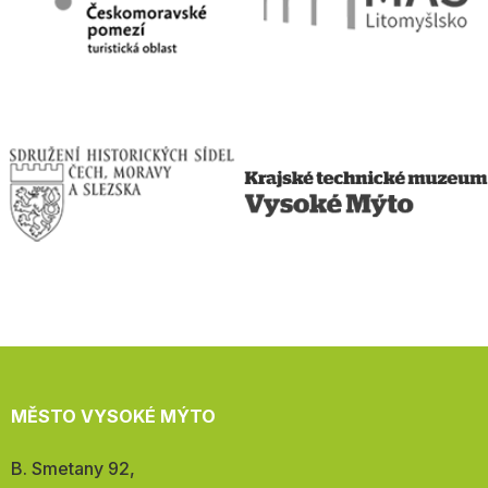
MĚSTO VYSOKÉ MÝTO
Adresa:
B. Smetany 92,