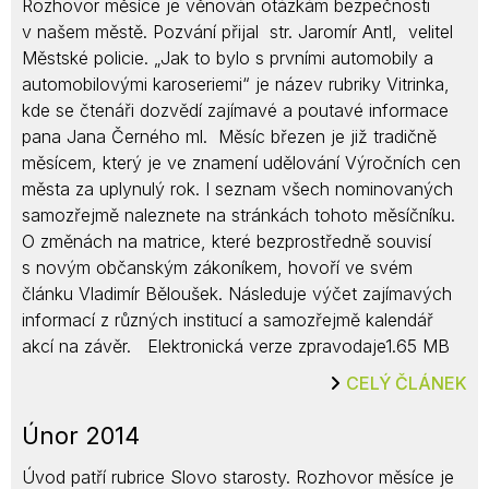
Rozhovor měsíce je věnován otázkám bezpečnosti
v našem městě. Pozvání přijal str. Jaromír Antl, velitel
Městské policie. „Jak to bylo s prvními automobily a
automobilovými karoseriemi“ je název rubriky Vitrinka,
kde se čtenáři dozvědí zajímavé a poutavé informace
pana Jana Černého ml. Měsíc březen je již tradičně
měsícem, který je ve znamení udělování Výročních cen
města za uplynulý rok. I seznam všech nominovaných
samozřejmě naleznete na stránkách tohoto měsíčníku.
O změnách na matrice, které bezprostředně souvisí
s novým občanským zákoníkem, hovoří ve svém
článku Vladimír Běloušek. Následuje výčet zajímavých
informací z různých institucí a samozřejmě kalendář
akcí na závěr. Elektronická verze zpravodaje1.65 MB
CELÝ ČLÁNEK
Únor 2014
Úvod patří rubrice Slovo starosty. Rozhovor měsíce je