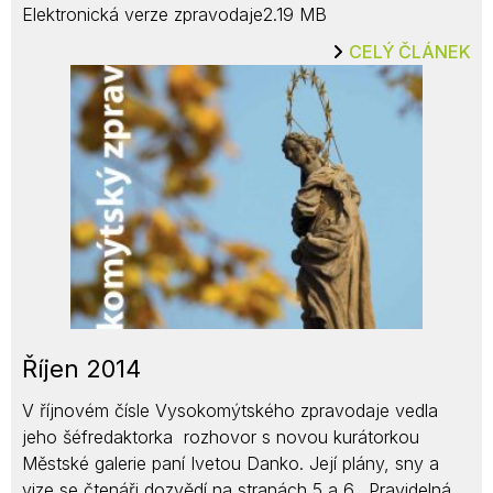
Elektronická verze zpravodaje2.19 MB
CELÝ ČLÁNEK
Říjen 2014
V říjnovém čísle Vysokomýtského zpravodaje vedla
jeho šéfredaktorka rozhovor s novou kurátorkou
Městské galerie paní Ivetou Danko. Její plány, sny a
vize se čtenáři dozvědí na stranách 5 a 6. Pravidelná