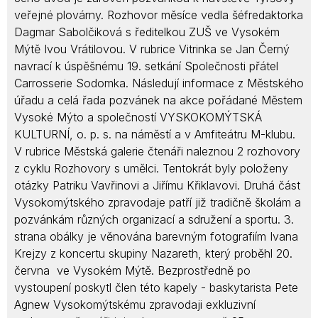
veřejné plovárny. Rozhovor měsíce vedla šéfredaktorka
Dagmar Sabolčiková s ředitelkou ZUŠ ve Vysokém
Mýtě Ivou Vrátilovou. V rubrice Vitrinka se Jan Černý
navrací k úspěšnému 19. setkání Společnosti přátel
Carrosserie Sodomka. Následují informace z Městského
úřadu a celá řada pozvánek na akce pořádané Městem
Vysoké Mýto a společností VYSKOKOMÝTSKÁ
KULTURNÍ, o. p. s. na náměstí a v Amfiteátru M-klubu.
V rubrice Městská galerie čtenáři naleznou 2 rozhovory
z cyklu Rozhovory s umělci. Tentokrát byly položeny
otázky Patriku Vavřinovi a Jiřímu Křiklavovi. Druhá část
Vysokomýtského zpravodaje patří již tradičně školám a
pozvánkám různých organizací a sdružení a sportu. 3.
strana obálky je věnována barevným fotografiím Ivana
Krejzy z koncertu skupiny Nazareth, který proběhl 20.
června ve Vysokém Mýtě. Bezprostředně po
vystoupení poskytl člen této kapely - baskytarista Pete
Agnew Vysokomýtskému zpravodaji exkluzivní