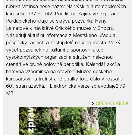
rubrika Vitrinka nese název Na výsluní automobilových
karoserií 1937 – 1942. Pod lištou Zajímavé expozice
Pardubického kraje se skrývá pozvánka Hany
Lamatové k návštěvě Orlického muzea v Chocni.
Následují aktuální informace z Městského úřadu a
příspěvky radních a zastupitelů našeho města. Velký
výčet pozvánek na kulturní a sportovní akce
vysokomýtských organizací a sdružení naleznou
čtenáři ve druhé polovině periodika. Kalendář akcí a
barevná vzpomínka na otevření Muzea českého
karosářství na třetí straně obálky toto číslo v rozsahu
60ti stran uzavírá. Elektronická verze zpravodaje2.79
MB
CELÝ ČLÁNEK