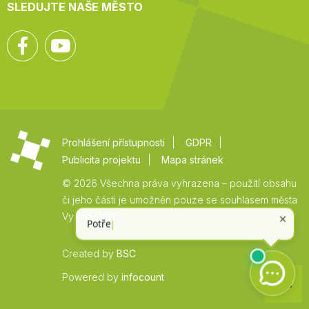
SLEDUJTE NAŠE MĚSTO
Facebook
YouTube
Prohlášení přístupnosti
GDPR
Publicita projektu
Mapa stránek
© 2026 Všechna práva vyhrazena – použití obsahu
či jeho části je umožněn pouze se souhlasem města
Vysoké Mýto.
Created by
BSC
Zpět
Powered by
infocount
na
začátek