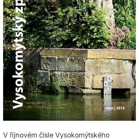
V říjnovém čísle Vysokomýtského