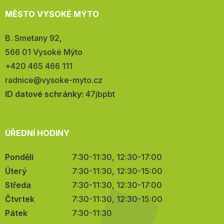
MĚSTO VYSOKÉ MÝTO
Adresa:
B. Smetany 92,
566 01 Vysoké Mýto
Telefon:
+420 465 466 111
E-
radnice@vysoke-myto.cz
mail:
ID datové schránky:
47jbpbt
ÚŘEDNÍ HODINY
Pondělí
7:30-11:30, 12:30-17:00
Úterý
7:30-11:30, 12:30-15:00
Středa
7:30-11:30, 12:30-17:00
Čtvrtek
7:30-11:30, 12:30-15:00
Pátek
7:30-11:30