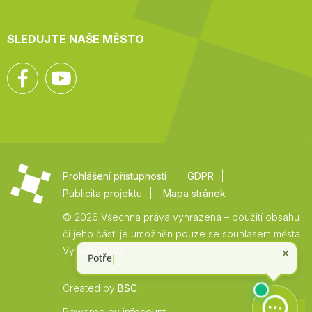
SLEDUJTE NAŠE MĚSTO
Facebook
YouTube
Prohlášení přístupnosti
GDPR
Publicita projektu
Mapa stránek
© 2026 Všechna práva vyhrazena – použití obsahu
či jeho části je umožněn pouze se souhlasem města
Vysoké Mýto.
Created by
BSC
Zpět
Powered by
infocount