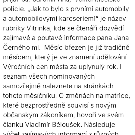
policie. „Jak to bylo s prvními automobily
a automobilovými karoseriemi“ je název
rubriky Vitrinka, kde se čtenáři dozvědí
zajímavé a poutavé informace pana Jana
Černého ml. Měsíc březen je již tradičně
měsícem, který je ve znamení udělování
Výročních cen města za uplynulý rok. I
seznam všech nominovaných
samozřejmě naleznete na stránkách
tohoto měsíčníku. O změnách na matrice,
které bezprostředně souvisí s novým
občanským zákoníkem, hovoří ve svém
článku Vladimír Běloušek. Následuje
výčet zajímavých informací z různých