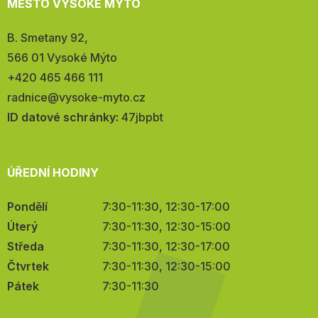
MĚSTO VYSOKÉ MÝTO
Adresa:
B. Smetany 92,
566 01 Vysoké Mýto
Telefon:
+420 465 466 111
E-
radnice@vysoke-myto.cz
mail:
ID datové schránky:
47jbpbt
ÚŘEDNÍ HODINY
Pondělí
7:30-11:30, 12:30-17:00
Úterý
7:30-11:30, 12:30-15:00
Středa
7:30-11:30, 12:30-17:00
Čtvrtek
7:30-11:30, 12:30-15:00
Pátek
7:30-11:30