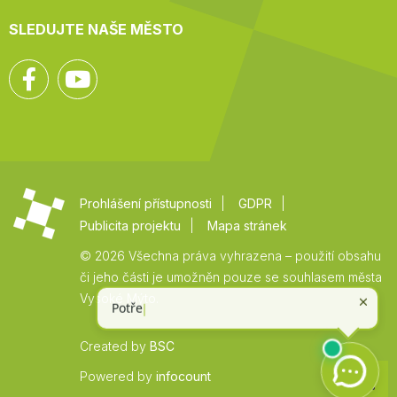
SLEDUJTE NAŠE MĚSTO
Facebook
YouTube
Prohlášení přístupnosti
GDPR
Publicita projektu
Mapa stránek
© 2026 Všechna práva vyhrazena – použití obsahu
či jeho části je umožněn pouze se souhlasem města
Vysoké Mýto.
Created by
BSC
Zpět
Powered by
infocount
na