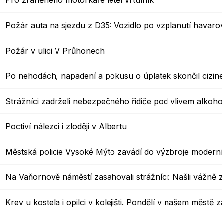
Pro zraněného motorkáře letěl vrtulník
Krizové informace
Veterináři
Požár auta na sjezdu z D35: Vozidlo po vzplanutí havaro
Pohotovost
Stavby a investice
Požár v ulici V Průhonech
Dotace a projekty
Odpady
Po nehodách, napadení a pokusu o úplatek skončil cizine
Ztráty a nálezy
Strážníci zadrželi nebezpečného řidiče pod vlivem alkoho
Volby
Poctiví nálezci i zloději v Albertu
Městská policie Vysoké Mýto zavádí do výzbroje modern
Na Vaňornově náměstí zasahovali strážníci: Našli vážn
Krev u kostela i opilci v kolejišti. Pondělí v našem městě