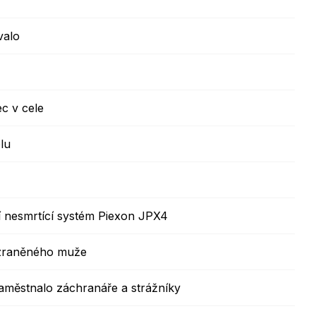
Kontakty
valo
c v cele
lu
í nesmrtící systém Piexon JPX4
ě zraněného muže
 zaměstnalo záchranáře a strážníky