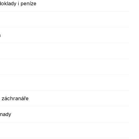
doklady i peníze
a
i záchranáře
vnady