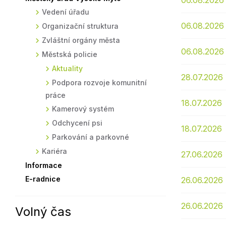
06.08.2026
Vedení úřadu
Sodomkovo Vysoké Mýto
Komise
06.08.2026
Organizační struktura
Festival Hudba pomáhá
Termíny
Zvláštní orgány města
Symboly města
06.08.2026
Městská policie
Aktuality
28.07.2026
Podpora rozvoje komunitní
práce
18.07.2026
Kamerový systém
Odchycení psi
18.07.2026
Parkování a parkovné
Kariéra
27.06.2026
Informace
E-radnice
26.06.2026
26.06.2026
Volný čas