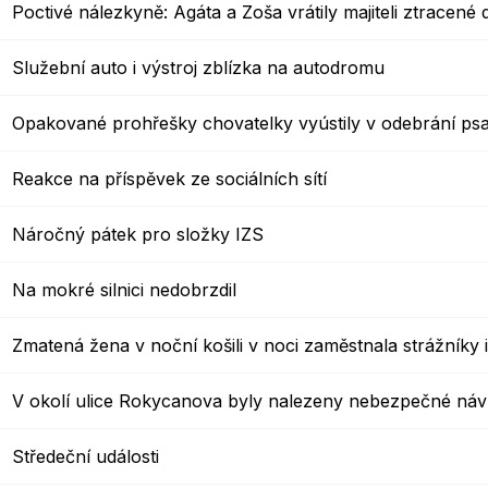
Poctivé nálezkyně: Agáta a Zoša vrátily majiteli ztracené 
Služební auto i výstroj zblízka na autodromu
Opakované prohřešky chovatelky vyústily v odebrání ps
Reakce na příspěvek ze sociálních sítí
Náročný pátek pro složky IZS
Na mokré silnici nedobrzdil
Zmatená žena v noční košili v noci zaměstnala strážníky 
V okolí ulice Rokycanova byly nalezeny nebezpečné ná
Středeční události