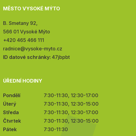
MĚSTO VYSOKÉ MÝTO
Adresa:
B. Smetany 92,
566 01 Vysoké Mýto
Telefon:
+420 465 466 111
E-
radnice@vysoke-myto.cz
mail:
ID datové schránky:
47jbpbt
ÚŘEDNÍ HODINY
Pondělí
7:30-11:30, 12:30-17:00
Úterý
7:30-11:30, 12:30-15:00
Středa
7:30-11:30, 12:30-17:00
Čtvrtek
7:30-11:30, 12:30-15:00
Pátek
7:30-11:30