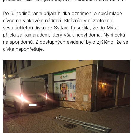
Po 6. hodině ranní přijala hlídka oznámení o spící mladé
dívce na vlakovém nádraží. Strážníci v ní ztotožnili
šestnáctiletou dívku ze Svitav. Ta sdělila, že do Mýta
přijela za kamarádem, který však nebyl doma. Nyní čeká
na spoj domů. Z dostupných evidencí bylo zjištěno, že se
dívka nepohřešuje.