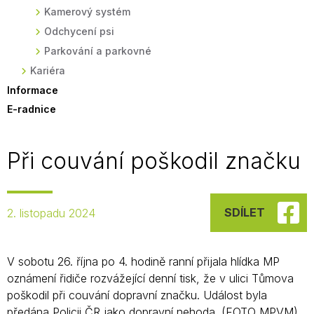
Kamerový systém
Odchycení psi
Parkování a parkovné
Kariéra
Informace
E-radnice
Při couvání poškodil značku
SDÍLET
2. listopadu 2024
V sobotu 26. října po 4. hodině ranní přijala hlídka MP
oznámení řidiče rozvážející denní tisk, že v ulici Tůmova
poškodil při couvání dopravní značku. Událost byla
předána Policii ČR jako dopravní nehoda. (FOTO MPVM)