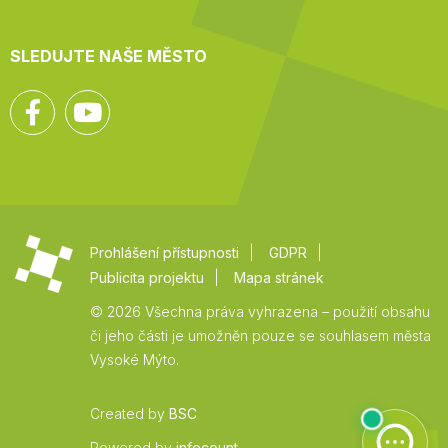
SLEDUJTE NAŠE MĚSTO
Facebook
YouTube
Prohlášení přístupnosti
GDPR
Publicita projektu
Mapa stránek
© 2026 Všechna práva vyhrazena – použití obsahu
či jeho části je umožněn pouze se souhlasem města
Vysoké Mýto.
Created by
BSC
Zpět
Powered by
infocount