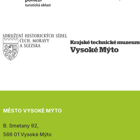
MĚSTO VYSOKÉ MÝTO
Adresa:
B. Smetany 92,
566 01 Vysoké Mýto