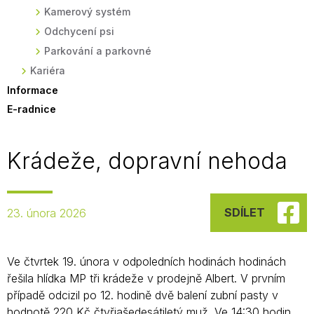
Kamerový systém
Odchycení psi
Parkování a parkovné
Kariéra
Informace
E-radnice
Krádeže, dopravní nehoda
SDÍLET
23. února 2026
Ve čtvrtek 19. února v odpoledních hodinách hodinách
řešila hlídka MP tři krádeže v prodejně Albert. V prvním
případě odcizil po 12. hodině dvě balení zubní pasty v
hodnotě 220 Kč čtyřiašedesátiletý muž. Ve 14:30 hodin