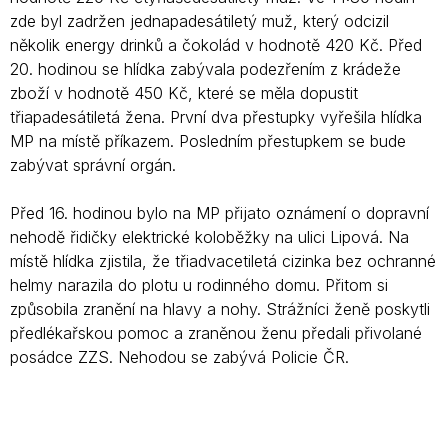
zde byl zadržen jednapadesátiletý muž, který odcizil
několik energy drinků a čokolád v hodnotě 420 Kč. Před
20. hodinou se hlídka zabývala podezřením z krádeže
zboží v hodnotě 450 Kč, které se měla dopustit
třiapadesátiletá žena. První dva přestupky vyřešila hlídka
MP na místě příkazem. Posledním přestupkem se bude
zabývat správní orgán.
Před 16. hodinou bylo na MP přijato oznámení o dopravní
nehodě řidičky elektrické koloběžky na ulici Lipová. Na
místě hlídka zjistila, že třiadvacetiletá cizinka bez ochranné
helmy narazila do plotu u rodinného domu. Přitom si
způsobila zranění na hlavy a nohy. Strážníci ženě poskytli
předlékařskou pomoc a zraněnou ženu předali přivolané
posádce ZZS. Nehodou se zabývá Policie ČR.