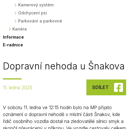
Kamerový systém
Odchycení psi
Parkování a parkovné
Kariéra
Informace
E-radnice
Dopravní nehoda u Šnakova
SDÍLET
11. ledna 2025
V sobotu 11. ledna ve 12:15 hodin bylo na MP přijato
oznámení o dopravní nehodě v místní části Šnakov, kde
řidič osobního vozidla dostal na zledovatělé silnici smyk a
skončil převrácený v příkopu. Ve vozidle cestovaly celkem