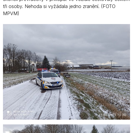
tři osoby. Nehoda si vyžádala jedno zranění. (FOTO
MPVM)