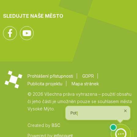
SLEDUJTE NAŠE MĚSTO
Facebook
YouTube
Prohlášení přístupnosti
GDPR
Publicita projektu
Mapa stránek
© 2026 Všechna práva vyhrazena – použití obsahu
či jeho části je umožněn pouze se souhlasem města
Vysoké Mýto.
Created by
BSC
Zpět
Powered by
infocount