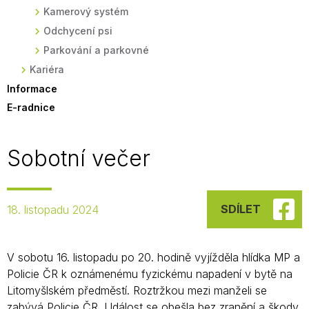
Kamerový systém
Odchycení psi
Parkování a parkovné
Kariéra
Informace
E-radnice
Sobotní večer
SDÍLET
18. listopadu 2024
V sobotu 16. listopadu po 20. hodině vyjížděla hlídka MP a
Policie ČR k oznámenému fyzickému napadení v bytě na
Litomyšlském předměstí. Roztržkou mezi manželi se
zabývá Policie ČR. Událost se obešla bez zranění a škody