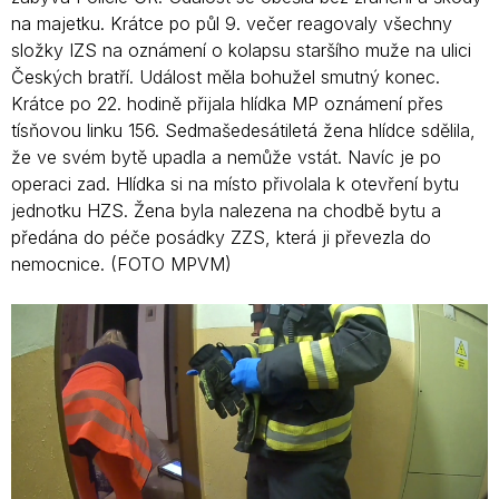
na majetku. Krátce po půl 9. večer reagovaly všechny
složky IZS na oznámení o kolapsu staršího muže na ulici
Českých bratří. Událost měla bohužel smutný konec.
Krátce po 22. hodině přijala hlídka MP oznámení přes
tísňovou linku 156. Sedmašedesátiletá žena hlídce sdělila,
že ve svém bytě upadla a nemůže vstát. Navíc je po
operaci zad. Hlídka si na místo přivolala k otevření bytu
jednotku HZS. Žena byla nalezena na chodbě bytu a
předána do péče posádky ZZS, která ji převezla do
nemocnice. (FOTO MPVM)