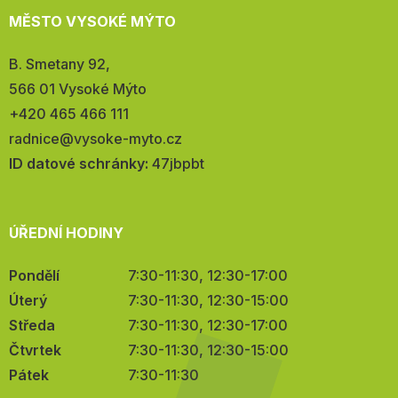
MĚSTO VYSOKÉ MÝTO
Adresa:
B. Smetany 92,
566 01 Vysoké Mýto
Telefon:
+420 465 466 111
E-
radnice@vysoke-myto.cz
mail:
ID datové schránky:
47jbpbt
ÚŘEDNÍ HODINY
Pondělí
7:30-11:30, 12:30-17:00
Úterý
7:30-11:30, 12:30-15:00
Středa
7:30-11:30, 12:30-17:00
Čtvrtek
7:30-11:30, 12:30-15:00
Pátek
7:30-11:30