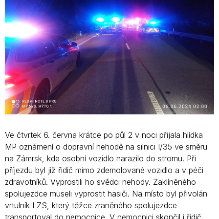
Ve čtvrtek 6. června krátce po půl 2 v noci přijala hlídka
MP oznámení o dopravní nehodě na silnici I/35 ve směru
na Zámrsk, kde osobní vozidlo narazilo do stromu. Při
příjezdu byl již řidič mimo zdemolované vozidlo a v péči
zdravotníků. Vyprostili ho svědci nehody. Zaklíněného
spolujezdce museli vyprostit hasiči. Na místo byl přivolán
vrtulník LZS, který těžce zraněného spolujezdce
transportoval do nemocnice. V nemocnici skončil i řidič