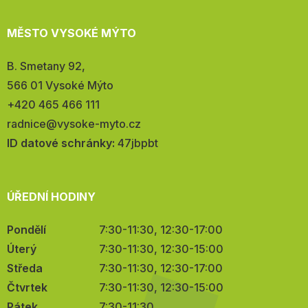
MĚSTO VYSOKÉ MÝTO
Adresa:
B. Smetany 92,
566 01 Vysoké Mýto
Telefon:
+420 465 466 111
E-
radnice@vysoke-myto.cz
mail:
ID datové schránky:
47jbpbt
ÚŘEDNÍ HODINY
Pondělí
7:30-11:30, 12:30-17:00
Úterý
7:30-11:30, 12:30-15:00
Středa
7:30-11:30, 12:30-17:00
Čtvrtek
7:30-11:30, 12:30-15:00
Pátek
7:30-11:30