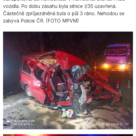
vozidla. Po dobu zásahu byla silnice I/35 uzavřená.
Částečně zprůjezdněná byla o půl 3 ráno. Nehodou se
zabývá Policie ČR. (FOTO MPVM)