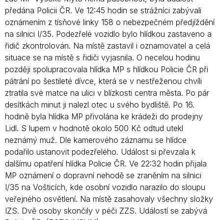
předána Policii ČR. Ve 12:45 hodin se strážníci zabývali
oznámením z tísňové linky 158 o nebezpečném předjíždění
na silnici I/35. Podezřelé vozidlo bylo hlídkou zastaveno a
řidič zkontrolován. Na místě zastavil i oznamovatel a celá
situace se na místě s řidiči vyjasnila. O necelou hodinu
později spolupracovala hlídka MP s hlídkou Policie ČR při
pátrání po šestileté dívce, která se v nestřeženou chvíli
ztratila své matce na ulici v blízkosti centra města. Po pár
desítkách minut ji nalezl otec u svého bydliště. Po 16.
hodině byla hlídka MP přivolána ke krádeži do prodejny
Lidl. S lupem v hodnotě okolo 500 Kč odtud utekl
neznámý muž. Dle kamerového záznamu se hlídce
podařilo ustanovit podezřelého. Událost si převzala k
dalšímu opatření hlídka Policie ČR. Ve 22:32 hodin přijala
MP oznámení o dopravní nehodě se zraněním na silnici
I/35 na Vošticích, kde osobní vozidlo narazilo do sloupu
veřejného osvětlení. Na místě zasahovaly všechny složky
IZS. Dvě osoby skončily v péči ZZS. Událostí se zabývá