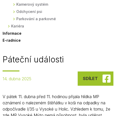
Kamerový systém
Odchycení psi
Parkování a parkovné
Kariéra
Informace
E-radnice
Páteční události
SDÍLET
14. dubna 2025
V pátek 11. dubna před 11. hodinou přijala hlídka MP
oznámení o nalezeném štěňátku v koši na odpadky na
odpočívadle I/35 u Vysoké u Holic. Vzhledem k tomu, že
zde MP Vysoké Mýto nemá působnost, byla událost