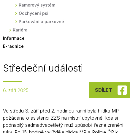
Kamerový systém
Odchycení psi
Parkování a parkovné
Kariéra
Informace
E-radnice
Středeční události
SDÍLET
6. září 2025
Ve středu 3. září před 2. hodinou ranní byla hlídka MP
požádána o asistenci ZZS na místní ubytovně, kde si
podnapilý sedmadvacetiletý muž způsobil řezné zranění
ruky. Po 16. hodině vyjížděla hlídka MP a Policie ČR k