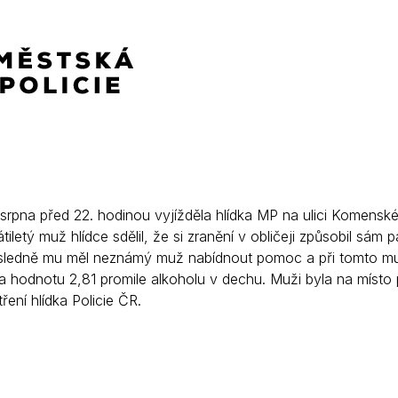
Krizové informace
Veterináři
Pohotovost
Stavby a investice
Dotace a projekty
Odpady
Ztráty a nálezy
Volby
. srpna před 22. hodinou vyjížděla hlídka MP na ulici Komens
iletý muž hlídce sdělil, že si zranění v obličeji způsobil sám
ásledně mu měl neznámý muž nabídnout pomoc a při tomto mu 
a hodnotu 2,81 promile alkoholu v dechu. Muži byla na místo 
ření hlídka Policie ČR.