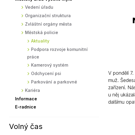
Vedení úřadu
Sodomkovo Vysoké Mýto
Komise
Organizační struktura
Festival Hudba pomáhá
Termíny
Zvláštní orgány města
Symboly města
Městská policie
Aktuality
Podpora rozvoje komunitní
práce
Kamerový systém
V pondělí 7
Odchycení psi
muž. Šedesát
Parkování a parkovné
zařízení. N
Kariéra
u něj ukázal
Informace
dalšímu opat
E-radnice
Volný čas