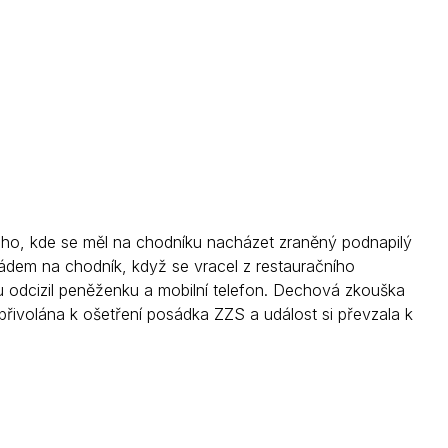
Kontakty
kého, kde se měl na chodníku nacházet zraněný podnapilý
 pádem na chodník, když se vracel z restauračního
odcizil peněženku a mobilní telefon. Dechová zkouška
přivolána k ošetření posádka ZZS a událost si převzala k