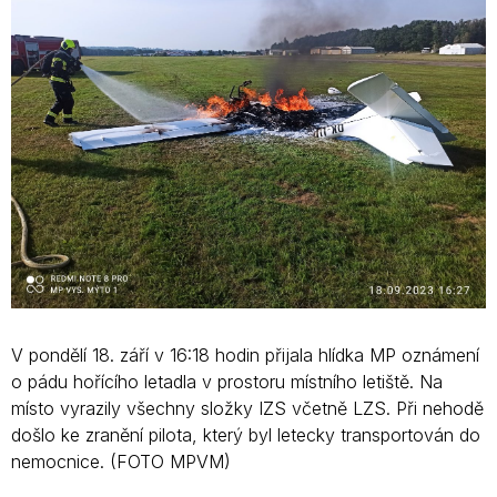
V pondělí 18. září v 16:18 hodin přijala hlídka MP oznámení
o pádu hořícího letadla v prostoru místního letiště. Na
místo vyrazily všechny složky IZS včetně LZS. Při nehodě
došlo ke zranění pilota, který byl letecky transportován do
nemocnice. (FOTO MPVM)