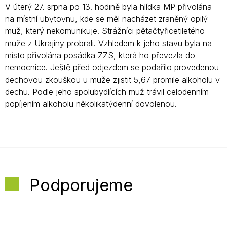
V úterý 27. srpna po 13. hodině byla hlídka MP přivolána
na místní ubytovnu, kde se měl nacházet zraněný opilý
muž, který nekomunikuje. Strážníci pětačtyřicetiletého
muže z Ukrajiny probrali. Vzhledem k jeho stavu byla na
místo přivolána posádka ZZS, která ho převezla do
nemocnice. Ještě před odjezdem se podařilo provedenou
dechovou zkouškou u muže zjistit 5,67 promile alkoholu v
dechu. Podle jeho spolubydlících muž trávil celodenním
popíjením alkoholu několikatýdenní dovolenou.
Podporujeme