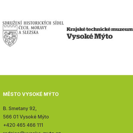
MĚSTO VYSOKÉ MÝTO
Adresa:
B. Smetany 92,
566 01 Vysoké Mýto
Telefon:
+420 465 466 111