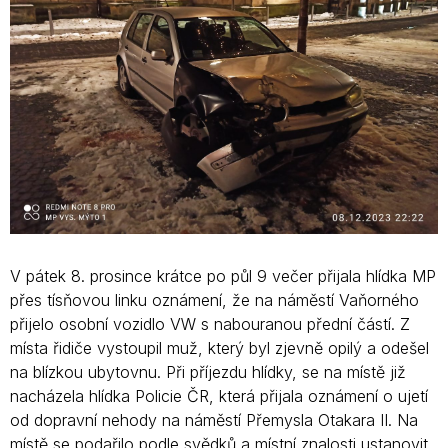
V pátek 8. prosince krátce po půl 9 večer přijala hlídka MP
přes tísňovou linku oznámení, že na náměstí Vaňorného
přijelo osobní vozidlo VW s nabouranou přední částí. Z
místa řidiče vystoupil muž, který byl zjevně opilý a odešel
na blízkou ubytovnu. Při příjezdu hlídky, se na místě již
nacházela hlídka Policie ČR, která přijala oznámení o ujetí
od dopravní nehody na náměstí Přemysla Otakara II. Na
místě se podařilo podle svědků a místní znalosti ustanovit