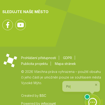
SLEDUJTE NAŠE MĚSTO
Facebook
YouTube
Prohlášení přístupnosti
GDPR
Publicita projektu
Mapa stránek
© 2026 Všechna práva vyhrazena – použití obsahu
či jeho části je umožněn pouze se souhlasem města
Vysoké Mýto.
Created by
BSC
Zpět
Powered by
infocount