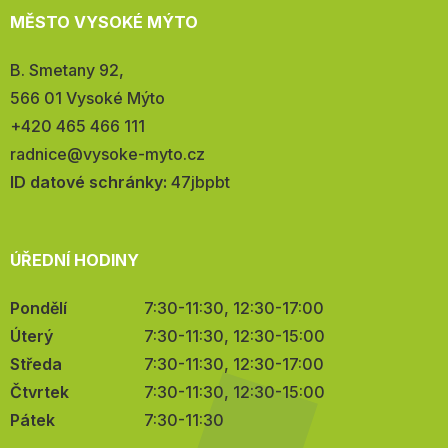
MĚSTO VYSOKÉ MÝTO
Adresa:
B. Smetany 92,
566 01 Vysoké Mýto
Telefon:
+420 465 466 111
E-
radnice@vysoke-myto.cz
mail:
ID datové schránky:
47jbpbt
ÚŘEDNÍ HODINY
Pondělí
7:30-11:30, 12:30-17:00
Úterý
7:30-11:30, 12:30-15:00
Středa
7:30-11:30, 12:30-17:00
Čtvrtek
7:30-11:30, 12:30-15:00
Pátek
7:30-11:30