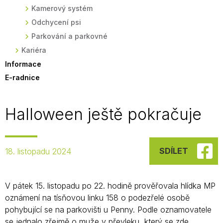
Kamerový systém
Odchycení psi
Parkování a parkovné
Kariéra
Informace
E-radnice
Halloween ještě pokračuje
SDÍLET
18. listopadu 2024
V pátek 15. listopadu po 22. hodině prověřovala hlídka MP
oznámení na tísňovou linku 158 o podezřelé osobě
pohybující se na parkovišti u Penny. Podle oznamovatele
se jednalo zřejmě o muže v převleku, který se zde