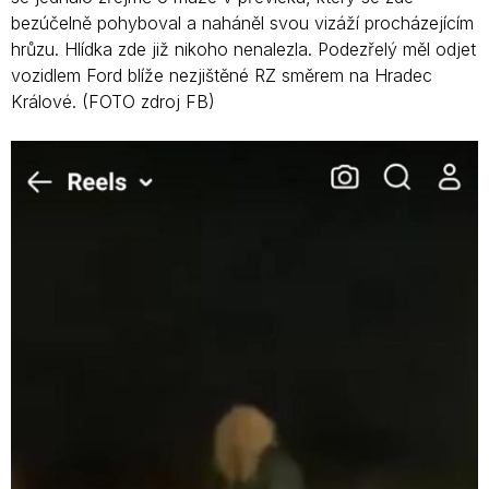
bezúčelně pohyboval a naháněl svou vizáží procházejícím
hrůzu. Hlídka zde již nikoho nenalezla. Podezřelý měl odjet
vozidlem Ford blíže nezjištěné RZ směrem na Hradec
Králové. (FOTO zdroj FB)