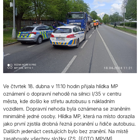
Ve čtvrtek 18. dubna v 11:10 hodin přijala hlídka MP
oznámení o dopravní nehodě na silnici I/35 v centru
města, kde došlo ke střetu autobusu s nákladním
vozidlem. Dopravní nehoda byla oznámena se zraněním
minimálně jedné osoby. Hlídka MP, která na místo dorazila
jako první zjistila drobná řezná poranění u řidiče autobusu.
Dalších jedenáct cestujících bylo bez zranění. Na místě
zasahovaly všechny složky IZS. (FOTO MPVM)