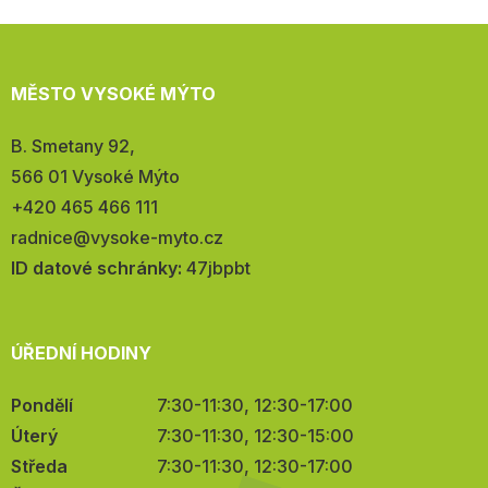
MĚSTO VYSOKÉ MÝTO
Adresa:
B. Smetany 92,
566 01 Vysoké Mýto
Telefon:
+420 465 466 111
E-
radnice@vysoke-myto.cz
mail:
ID datové schránky:
47jbpbt
ÚŘEDNÍ HODINY
Pondělí
7:30-11:30, 12:30-17:00
Úterý
7:30-11:30, 12:30-15:00
Středa
7:30-11:30, 12:30-17:00