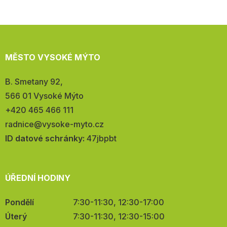
MĚSTO VYSOKÉ MÝTO
Adresa:
B. Smetany 92,
566 01 Vysoké Mýto
Telefon:
+420 465 466 111
E-
radnice@vysoke-myto.cz
mail:
ID datové schránky:
47jbpbt
ÚŘEDNÍ HODINY
Pondělí
7:30-11:30, 12:30-17:00
Úterý
7:30-11:30, 12:30-15:00