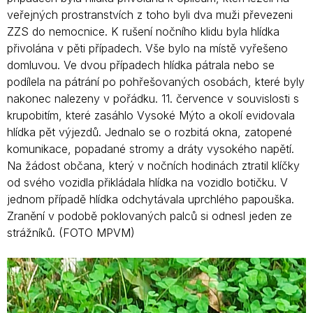
veřejných prostranstvích z toho byli dva muži převezeni
ZZS do nemocnice. K rušení nočního klidu byla hlídka
přivolána v pěti případech. Vše bylo na místě vyřešeno
domluvou. Ve dvou případech hlídka pátrala nebo se
podílela na pátrání po pohřešovaných osobách, které byly
nakonec nalezeny v pořádku. 11. července v souvislosti s
krupobitím, které zasáhlo Vysoké Mýto a okolí evidovala
hlídka pět výjezdů. Jednalo se o rozbitá okna, zatopené
komunikace, popadané stromy a dráty vysokého napětí.
Na žádost občana, který v nočních hodinách ztratil klíčky
od svého vozidla přikládala hlídka na vozidlo botičku. V
jednom případě hlídka odchytávala uprchlého papouška.
Zranění v podobě poklovaných palců si odnesl jeden ze
strážníků. (FOTO MPVM)