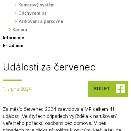
Kamerový systém
Odchycení psi
Parkování a parkovné
Kariéra
Informace
E-radnice
Události za červenec
SDÍLET
1. srpna 2024
Za měsíc červenec 2024 zaevidovala MP celkem 41
událostí. Ve čtyřech případech vyjížděla k narušování
veřejného pořádku osobami bez domova. V pěti
případech byla hlídka přivolána k opilcům, kteří leželi na