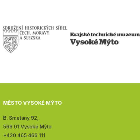
MĚSTO VYSOKÉ MÝTO
Adresa:
B. Smetany 92,
566 01 Vysoké Mýto
Telefon:
+420 465 466 111