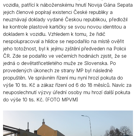
vozidla, patřící k náboženskému hnutí Novija Gána Sepata
jejich členové popírají existenci České republiky a
neuznávají doklady vydané Českou republikou, předložil
ke kontrole plastové kartičky se svou novou identitou a
dokladem k vozidlu. Vzhledem k tomu, že řidič
nespolupracoval a hlídce se nepodařilo na místě ověřit
jeho totožnost, byl k jejímu zjištění předveden na Policii
ČR. Zde se podařilo ve večerních hodinách zjistit, že se
jedná o devětatřicetiletého muže ze Slovenska. Po
provedených úkonech ze strany MP byl následně
propuštěn. Ve správním řízení mu nyní hrozí pokuta do
výše 10 tis. Kč a zákaz řízení od 6 do 18 měsíců. Navíc za
neuposlechnutí výzvy úřední osoby mu hrozí další pokuta
do výše 10 tis. Kč. (FOTO MPVM)