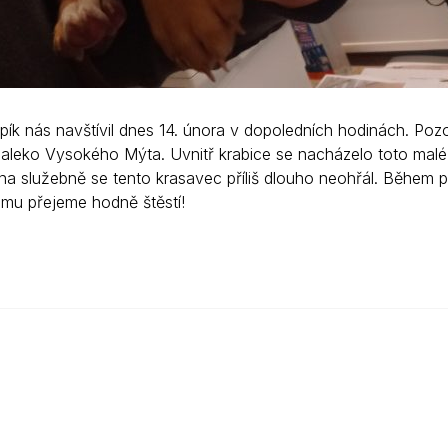
pík nás navštívil dnes 14. února v dopoledních hodinách. Po
daleko Vysokého Mýta. Uvnitř krabice se nacházelo toto malé 
na služebně se tento krasavec příliš dlouho neohřál. Během p
mu přejeme hodně štěstí!