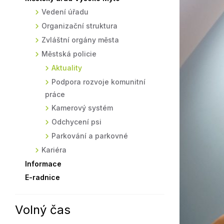
Vedení úřadu
Sodomkovo Vysoké Mýto
Komise
Organizační struktura
Festival Hudba pomáhá
Termíny
Zvláštní orgány města
Symboly města
Městská policie
Aktuality
Podpora rozvoje komunitní
práce
Kamerový systém
Odchycení psi
Parkování a parkovné
Kariéra
Informace
E-radnice
Volný čas