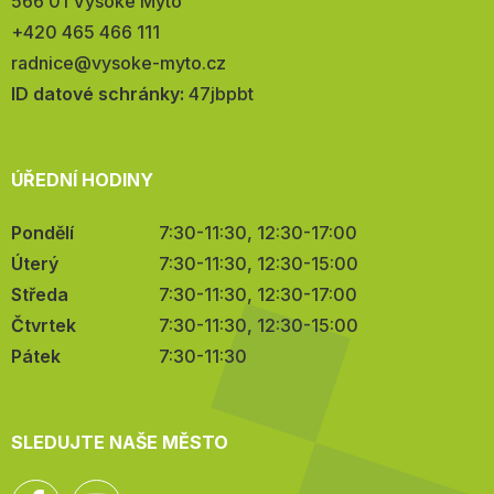
566 01 Vysoké Mýto
Telefon:
+420 465 466 111
E-
radnice@vysoke-myto.cz
mail:
ID datové schránky:
47jbpbt
ÚŘEDNÍ HODINY
Pondělí
7:30-11:30, 12:30-17:00
Úterý
7:30-11:30, 12:30-15:00
Středa
7:30-11:30, 12:30-17:00
Čtvrtek
7:30-11:30, 12:30-15:00
Pátek
7:30-11:30
SLEDUJTE NAŠE MĚSTO