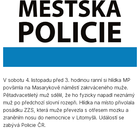
V sobotu 4. listopadu před 3. hodinou ranní si hlídka MP
povšimla na Masarykově náměstí zakrváceného muže.
Pětadvacetiletý muž sdělil, že ho fyzicky napadl neznámý
muž po předchozí slovní rozepři. Hlídka na místo přivolala
posádku ZZS, která muže převezla s otřesem mozku a
zraněním nosu do nemocnice v Litomyšli. Událostí se
zabývá Policie ČR.