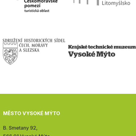
MĚSTO VYSOKÉ MÝTO
Adresa:
B. Smetany 92,