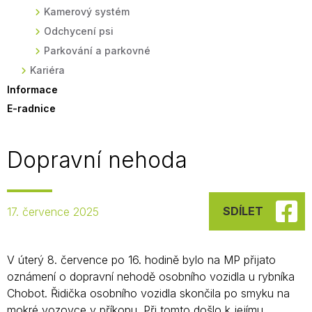
Kamerový systém
Odchycení psi
Parkování a parkovné
Kariéra
Informace
E-radnice
Dopravní nehoda
SDÍLET
17. července 2025
V úterý 8. července po 16. hodině bylo na MP přijato
oznámení o dopravní nehodě osobního vozidla u rybníka
Chobot. Řidička osobního vozidla skončila po smyku na
mokré vozovce v příkopu. Při tomto došlo k jejímu