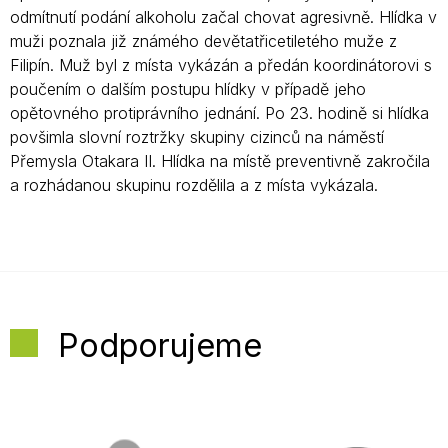
odmítnutí podání alkoholu začal chovat agresivně. Hlídka v
muži poznala již známého devětatřicetiletého muže z
Filipín. Muž byl z místa vykázán a předán koordinátorovi s
poučením o dalším postupu hlídky v případě jeho
opětovného protiprávního jednání. Po 23. hodině si hlídka
povšimla slovní roztržky skupiny cizinců na náměstí
Přemysla Otakara II. Hlídka na místě preventivně zakročila
a rozhádanou skupinu rozdělila a z místa vykázala.
Podporujeme