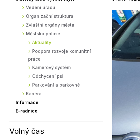
Vedení úřadu
Sodomkovo Vysoké Mýto
Komise
Organizační struktura
Festival Hudba pomáhá
Termíny
Zvláštní orgány města
Symboly města
Městská policie
Aktuality
Podpora rozvoje komunitní
práce
Kamerový systém
Odchycení psi
Parkování a parkovné
Kariéra
Informace
E-radnice
Volný čas