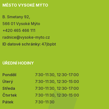
MĚSTO VYSOKÉ MÝTO
Adresa:
B. Smetany 92,
566 01 Vysoké Mýto
Telefon:
+420 465 466 111
E-
radnice@vysoke-myto.cz
mail:
ID datové schránky:
47jbpbt
ÚŘEDNÍ HODINY
Pondělí
7:30-11:30, 12:30-17:00
Úterý
7:30-11:30, 12:30-15:00
Středa
7:30-11:30, 12:30-17:00
Čtvrtek
7:30-11:30, 12:30-15:00
Pátek
7:30-11:30