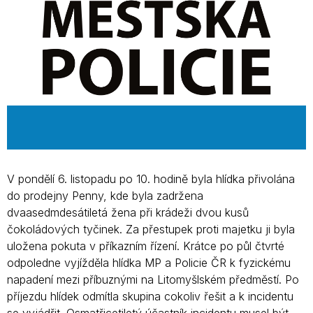
V pondělí 6. listopadu po 10. hodině byla hlídka přivolána
do prodejny Penny, kde byla zadržena
dvaasedmdesátiletá žena při krádeži dvou kusů
čokoládových tyčinek. Za přestupek proti majetku ji byla
uložena pokuta v příkazním řízení. Krátce po půl čtvrté
odpoledne vyjížděla hlídka MP a Policie ČR k fyzickému
napadení mezi příbuznými na Litomyšlském předměstí. Po
příjezdu hlídek odmítla skupina cokoliv řešit a k incidentu
se vyjádřit. Osmatřicetiletý účastník incidentu musel být