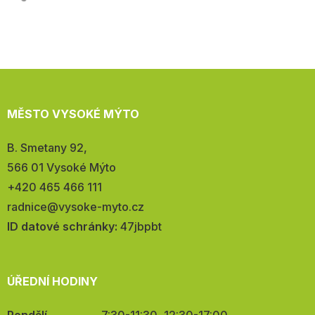
MĚSTO VYSOKÉ MÝTO
Adresa:
B. Smetany 92,
566 01 Vysoké Mýto
Telefon:
+420 465 466 111
E-
radnice@vysoke-myto.cz
mail:
ID datové schránky:
47jbpbt
ÚŘEDNÍ HODINY