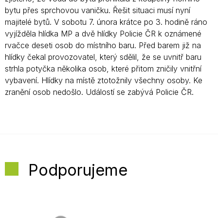
bytu přes sprchovou vaničku. Řešit situaci musí nyní
majitelé bytů. V sobotu 7. února krátce po 3. hodině ráno
vyjížděla hlídka MP a dvě hlídky Policie ČR k oznámené
rvačce deseti osob do místního baru. Před barem již na
hlídky čekal provozovatel, který sdělil, že se uvnitř baru
strhla potyčka několika osob, které přitom zničily vnitřní
vybavení. Hlídky na místě ztotožnily všechny osoby. Ke
zranění osob nedošlo. Událostí se zabývá Policie ČR.
Podporujeme