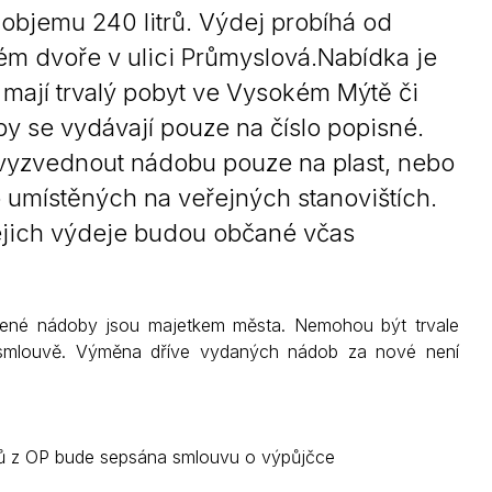
 objemu 240 litrů. Výdej probíhá od
Kontakty
ém dvoře v ulici Průmyslová.Nabídka je
 mají trvalý pobyt ve Vysokém Mýtě či
y se vydávají pouze na číslo popisné.
vyzvednout nádobu pouze na plast, nebo
ob umístěných na veřejných stanovištích.
jejich výdeje budou občané včas
čené nádoby jsou majetkem města. Nemohou být trvale
 smlouvě. Výměna dříve vydaných nádob za nové není
jů z OP bude sepsána smlouvu o výpůjčce