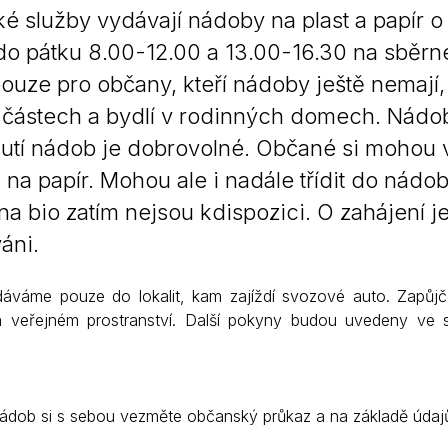
é služby vydávají nádoby na plast a papír o
Krizové informace
Veterináři
do pátku 8.00-12.00 a 13.00-16.30 na sběrn
Pohotovost
Stavby a investice
ouze pro občany, kteří nádoby ještě nemají,
Dotace a projekty
 částech a bydlí v rodinných domech. Nádob
Odpady
tí nádob je dobrovolné. Občané si mohou 
Ztráty a nálezy
n na papír. Mohou ale i nadále třídit do nád
a bio zatím nejsou kdispozici. O zahájení 
Volby
áni.
áváme pouze do lokalit, kam zajíždí svozové auto. Zapůj
a veřejném prostranství. Další pokyny budou uvedeny ve
nádob si s sebou vezměte občanský průkaz a na základě úda