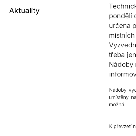
Technick
Aktuality
Sodomkovo Vysoké Mýto
Komise
pondělí 
Festival Hudba pomáhá
Termíny
určena p
Symboly města
místních
Vyzvednu
třeba je
Nádoby n
informov
Nádoby vyd
umístěny n
možná.
K převzetí 