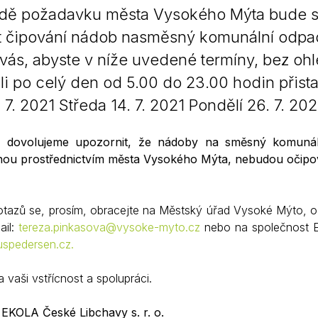
dě požadavku města Vysokého Mýta bude sp
Krizové informace
Veterináři
t čipování nádob nasměsný komunální odpa
Pohotovost
Stavby a investice
vás, abyste v níže uvedené termíny, bez oh
Dotace a projekty
i po celý den od 5.00 do 23.00 hodin přistav
Odpady
 7. 2021 Středa 14. 7. 2021 Pondělí 26. 7. 202
Ztráty a nálezy
s dovolujeme upozornit, že nádoby na směsný komuná
Volby
anou prostřednictvím města Vysokého Mýta, nebudou očip
otazů se, prosím, obracejte na Městský úřad Vysoké Mýto, od
ail:
tereza.pinkasova@vysoke-myto.cz
nebo na společnost EK
spedersen.cz.
vaši vstřícnost a spolupráci.
EKOLA České Libchavy s. r. o.