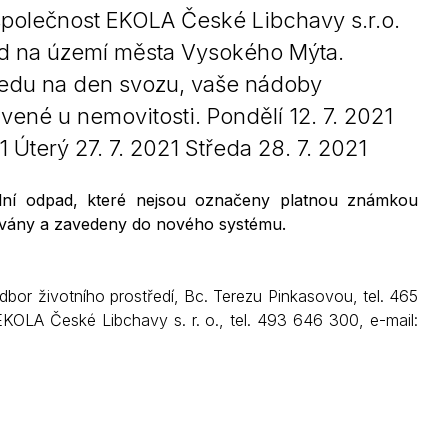
olečnost EKOLA České Libchavy s.r.o.
Kontakty
d na území města Vysokého Mýta.
ledu na den svozu, vaše nádoby
ené u nemovitosti. Pondělí 12. 7. 2021
1 Úterý 27. 7. 2021 Středa 28. 7. 2021
lní odpad, které nejsou označeny platnou známkou
ovány a zavedeny do nového systému.
bor životního prostředí, Bc. Terezu Pinkasovou, tel. 465
OLA České Libchavy s. r. o., tel. 493 646 300, e-mail: