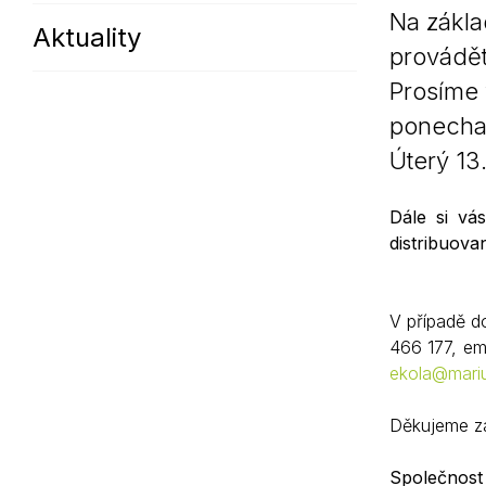
Na zákla
Aktuality
Sodomkovo Vysoké Mýto
Komise
provádě
Festival Hudba pomáhá
Termíny
Prosíme 
Symboly města
ponechal
Úterý 13.
Dále si vá
distribuov
V případě d
466 177, em
ekola@mariu
Děkujeme za 
Společnost 