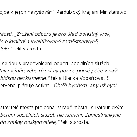
de k jejich navyšování. Pardubický kraj ani Ministerstvo
itosti. „Zrušení odboru je pro úřad bolestný krok,
e o kvalitní a kvalifikované zaměstnankyně,
tele,“
řekl starosta.
 sejdou s pracovnicemi odboru sociálních služeb.
ily výběrového řízení na pozice přímé péče v naší
nabídkou nezklameme,“
řekla Blanka Vopařilová
.
S
ervenci plánuje setkat.
„Chtěli bychom, aby už nyní
vitelé města projednali v radě města i s Pardubickým
odborem sociálních služeb nic nemění. Zaměstnankyně
ž do změny poskytovatele,“
řekl starosta.