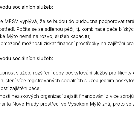
odu sociálních služeb:
ie MPSV vyplývá, že se budou do budoucna podporovat terénní
tředí. Počítá se se sdílenou péčí, tj. kombinace péče blízký
ké Mýto nemá na rozvoj služeb kapacitu;
omezené možnosti získat finanční prostředky na zajištění pro
odu sociálních služeb:
upnost služeb, rozšíření doby poskytování služby pro klienty 
jištění více registrovaných sociálních služeb jedním poskyto
stí zajištění péče;
osti neziskových organizací zajistit financování z více zdrojů,
harita Nové Hrady prostředí ve Vysokém Mýtě zná, proto se zd