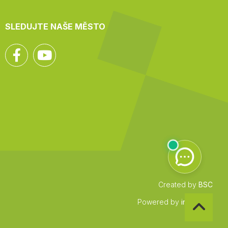
SLEDUJTE NAŠE MĚSTO
Facebook
YouTube
Created by
BSC
Zpět
Powered by
infocount
na
začátek