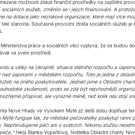
mezené možnosti získat finanční prostředky na zajištění prov
 sociálních služeb, změnilo se i jejich financování. A proto
 na dotace jako neziskové organizace, které mají více možn
řekl starosta. Současná provozní ztráta sociálních služeb je 
ů.
 Ministerstva práce a sociálních věcí vyplývá, že se budou d
ávali ve svém prostředí.
vidu a války na Ukrajině, situace státního rozpočtu a úspor
 nad úsporami v městském rozpočtu. Toto je jedna z oblast
služeb na jiného poskytovatele. Jednali jsme s Oblastní cha
ouhodobé zkušenosti, proto se zdá být nejvhodnější organizac
zřejmě přispívat, ale výrazně méně, než kolik nás stojí s
rita Nové Hrady ve Vysokém Mýtě již delší dobu doplňuje teré
Mýtě funguje tak, že městské pečovatelky poskytují ranní 
. Nepřerušujeme péči ani o svátcích.
Nikomu službu neodmí
 péče,“
řekla Blanka Vopařilová, ředitelka Oblastní charity No