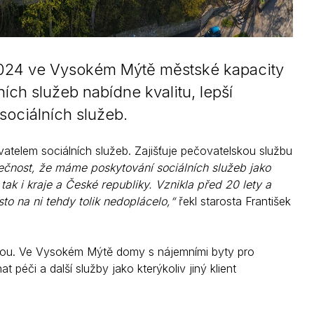
2024 ve Vysokém Mýtě městské kapacity
ích služeb nabídne kvalitu, lepší
sociálních služeb.
atelem sociálních služeb. Zajišťuje pečovatelskou službu
ečnost, že máme poskytování sociálních služeb jako
ak i kraje a České republiky. Vznikla před 20 lety a
to na ni tehdy tolik nedoplácelo,“
řekl starosta František
žbou. Ve Vysokém Mýtě domy s nájemními byty pro
péči a další služby jako kterýkoliv jiný klient