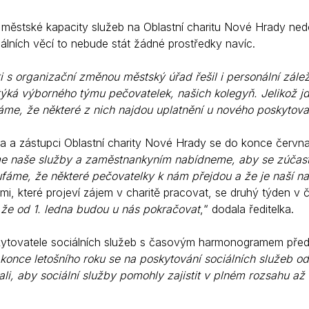
městské kapacity služeb na Oblastní charitu Nové Hrady nedoj
álních věcí to nebude stát žádné prostředky navíc.
i s organizační změnou městský úřad řešil i personální zálež
týká výborného týmu pečovatelek, našich kolegyň. Jelikož jd
me, že některé z nich najdou uplatnění u nového poskytova
a a zástupci Oblastní charity Nové Hrady se do konce června
e naše služby a zaměstnankyním nabídneme, aby se zúčastn
ufáme, že některé pečovatelky k nám přejdou a že je naší 
i, které projeví zájem v charitě pracovat, se druhý týden v č
u že od 1. ledna budou u nás pokračovat
,“ dodala ředitelka.
tovatele sociálních služeb s časovým harmonogramem předsta
konce letošního roku se na poskytování sociálních služeb 
li, aby sociální služby pomohly zajistit v plném rozsahu a