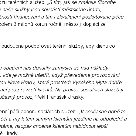
ozu terénních služeb.
„S tím, jak se změnila filozofie
že naše služby jsou součástí městského úřadu,
osti financování a tím i zkvalitnění poskytované péče
kolem 3 milionů korun ročně, město ji doplácí ze
o budoucna podporovat terénní služby, aby klienti co
ná opatření nás donutily zamyslet se nad náklady
í, kde je možné ušetřit, když převedeme provozování
ritou Nové Hrady, která prostředí Vysokého Mýta dobře
í pro převzetí klientů. Na provoz sociálních služeb jí
oučasný provoz,“
řekl František Jiraský.
nní péči odboru sociálních služeb. „
V současné době to
péči a my k těm samým klientům jezdíme na odpolední a
táme, naopak chceme klientům nabídnout lepší
vé Hrady.