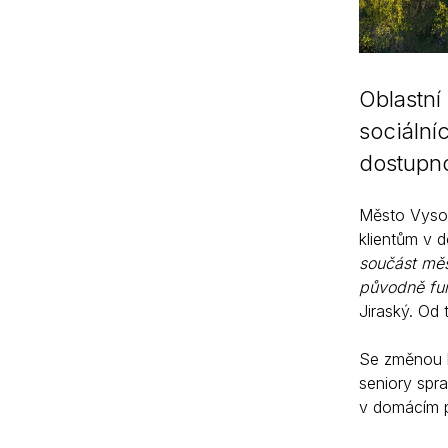
Oblastní
sociální
dostupno
Město Vysok
klientům v 
součást měst
původně fun
Jiraský.
Od t
Se změnou l
seniory spra
v domácím 