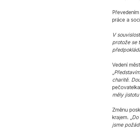
Převedením 
práce a soci
V souvislost
protože se 
předpokládá
Vedení měst
„
Představím
charitě. Do
pečovatelkam
měly jistot
Změnu posky
krajem. „
Do 
jsme požáda