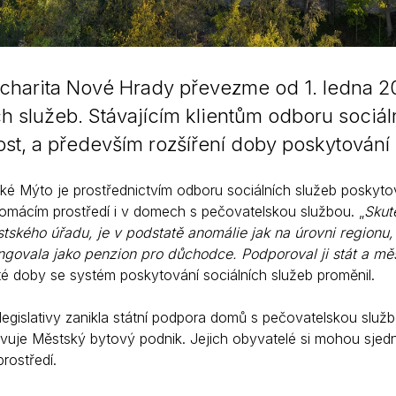
 charita Nové Hrady převezme od 1. ledna 
ch služeb. Stávajícím klientům odboru sociáln
st, a především rozšíření doby poskytování 
é Mýto je prostřednictvím odboru sociálních služeb poskytov
domácím prostředí i v domech s pečovatelskou službou. „
Skut
ského úřadu, je v podstatě anomálie jak na úrovni regionu, t
govala jako penzion pro důchodce. Podporoval ji stát a měs
é doby se systém poskytování sociálních služeb proměnil.
egislativy zanikla státní podpora domů s pečovatelskou slu
vuje Městský bytový podnik. Jejich obyvatelé si mohou sjednat 
prostředí.