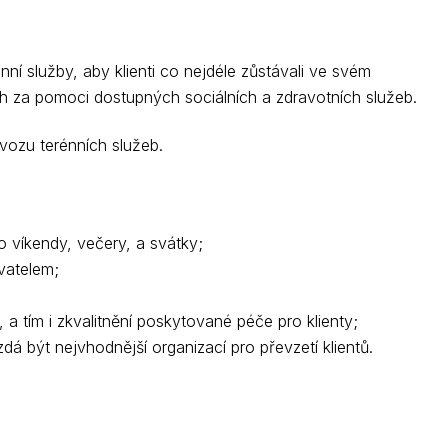
 služby, aby klienti co nejdéle zůstávali ve svém
ch za pomoci dostupných sociálních a zdravotních služeb.
vozu terénních služeb.
o víkendy, večery, a svátky;
vatelem;
 a tím i zkvalitnění poskytované péče pro klienty;
á být nejvhodnější organizací pro převzetí klientů.