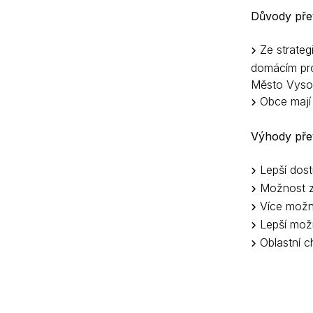
Důvody přev
Ze strateg
domácím pros
Město Vyso
Obce mají 
Výhody přev
Lepší dost
Možnost za
Více možno
Lepší možn
Oblastní c