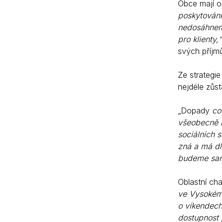
Obce mají o
poskytování
nedosáhneme
pro klienty,“
svých příjm
Ze strategie
nejdéle zůst
„Dopady
co
všeobecně i
sociálních 
zná a má dl
budeme samo
Oblastní cha
ve Vysokém 
o víkendech
dostupnost