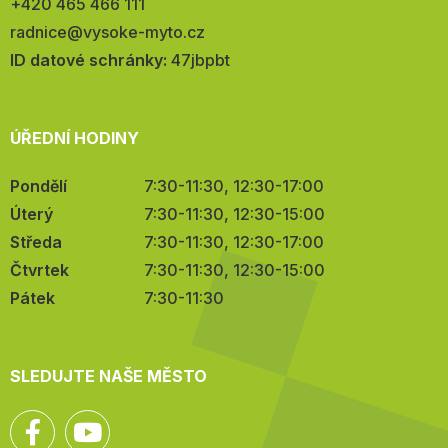
Telefon:
+420 465 466 111
E-
radnice@vysoke-myto.cz
mail:
ID datové schránky:
47jbpbt
ÚŘEDNÍ HODINY
Pondělí
7:30-11:30, 12:30-17:00
Úterý
7:30-11:30, 12:30-15:00
Středa
7:30-11:30, 12:30-17:00
Čtvrtek
7:30-11:30, 12:30-15:00
Pátek
7:30-11:30
SLEDUJTE NAŠE MĚSTO
Facebook
YouTube