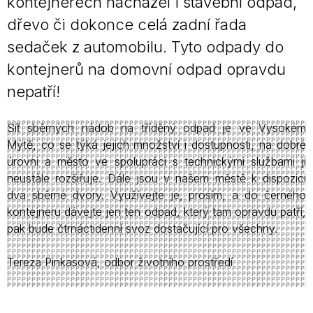
kontejnerech nacházel i stavební odpad,
dřevo či dokonce celá zadní řada
sedaček z automobilu. Tyto odpady do
kontejnerů na domovní odpad opravdu
nepatří!
Síť sběrných nádob na tříděný odpad je ve Vysokém
Mýtě, co se týká jejich množství i dostupnosti, na dobré
úrovni a město ve spolupráci s technickými službami ji
neustále rozšiřuje. Dále jsou v našem městě k dispozici
dva sběrné dvory. Využívejte je, prosím, a do černého
kontejneru dávejte jen ten odpad, který tam opravdu patří,
pak bude čtrnáctidenní svoz dostačující pro všechny.
Tereza Pinkasová, odbor životního prostředí