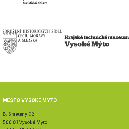
MĚSTO VYSOKÉ MÝTO
Adresa:
B. Smetany 92,
566 01 Vysoké Mýto