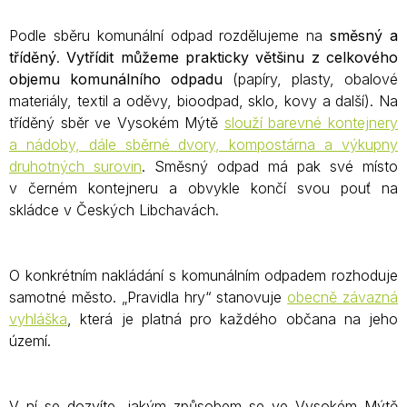
Podle sběru komunální odpad rozdělujeme na
směsný a
tříděný
.
Vytřídit můžeme prakticky většinu z celkového
objemu komunálního odpadu
(papíry, plasty, obalové
materiály, textil a oděvy, bioodpad, sklo, kovy a další). Na
tříděný sběr ve Vysokém Mýtě
slouží barevné kontejnery
a nádoby, dále sběrné dvory, kompostárna a výkupny
druhotných surovin
. Směsný odpad má pak své místo
v černém kontejneru a obvykle končí svou pouť na
skládce v Českých Libchavách.
O konkrétním nakládání s komunálním odpadem rozhoduje
samotné město. „Pravidla hry“ stanovuje
obecně závazná
vyhláška
, která je platná pro každého občana na jeho
území.
V ní se dozvíte, jakým způsobem se ve Vysokém Mýtě