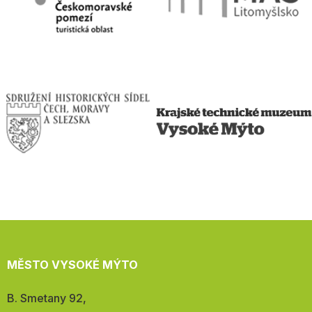
MĚSTO VYSOKÉ MÝTO
Adresa:
B. Smetany 92,