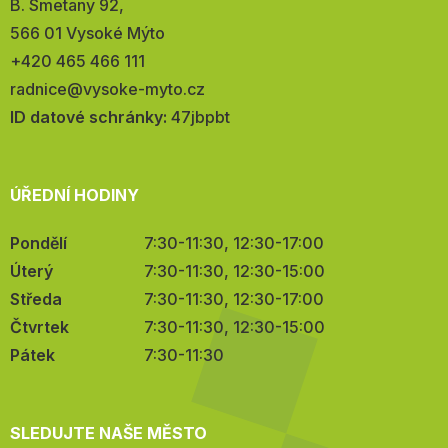
Adresa:
B. Smetany 92,
566 01 Vysoké Mýto
Telefon:
+420 465 466 111
E-
radnice@vysoke-myto.cz
mail:
ID datové schránky:
47jbpbt
ÚŘEDNÍ HODINY
Pondělí
7:30-11:30, 12:30-17:00
Úterý
7:30-11:30, 12:30-15:00
Středa
7:30-11:30, 12:30-17:00
Čtvrtek
7:30-11:30, 12:30-15:00
Pátek
7:30-11:30
SLEDUJTE NAŠE MĚSTO