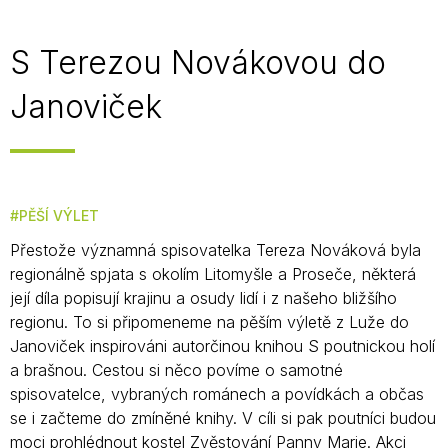
S Terezou Novákovou do
Janoviček
PĚŠÍ VÝLET
Přestože významná spisovatelka Tereza Nováková byla
regionálně spjata s okolím Litomyšle a Proseče, některá
její díla popisují krajinu a osudy lidí i z našeho bližšího
regionu. To si připomeneme na pěším výletě z Luže do
Janoviček inspirováni autorčinou knihou S poutnickou holí
a brašnou. Cestou si něco povíme o samotné
spisovatelce, vybraných románech a povídkách a občas
se i začteme do zmíněné knihy. V cíli si pak poutníci budou
moci prohlédnout kostel Zvěstování Panny Marie. Akci