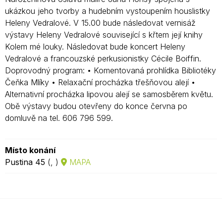
ukázkou jeho tvorby a hudebním vystoupením houslistky
Heleny Vedralové. V 15.00 bude následovat vernisáž
výstavy Heleny Vedralové související s křtem její knihy
Kolem mé louky. Následovat bude koncert Heleny
Vedralové a francouzské perkusionistky Cécile Boiffin.
Doprovodný program: • Komentovaná prohlídka Bibliotéky
Čeňka Mlíky • Relaxační procházka třešňovou alejí •
Alternativní procházka lipovou alejí se samosběrem květu.
Obě výstavy budou otevřeny do konce června po
domluvě na tel. 606 796 599.
Místo konání
Pustina 45
(, )
MAPA