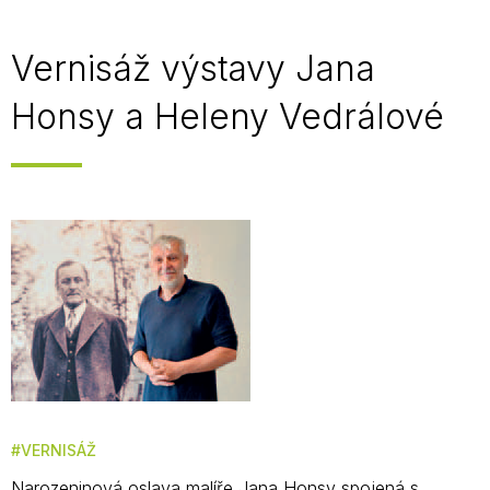
Vernisáž výstavy Jana
Honsy a Heleny Vedrálové
VERNISÁŽ
Narozeninová oslava malíře Jana Honsy spojená s